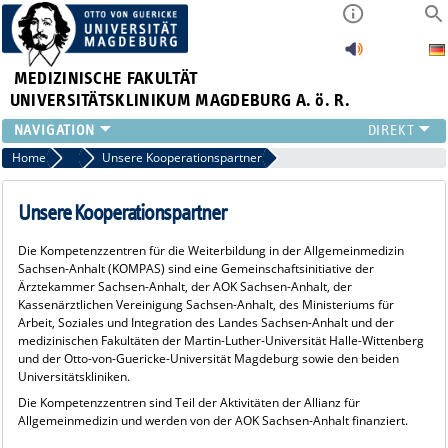
MEDIZINISCHE FAKULTÄT
UNIVERSITÄTSKLINIKUM MAGDEBURG A. ö. R.
INSTITUTE
Home
Weiterbilden
Unsere Kooperationspartner
KLINIKEN
ZENTRALE EINRICHTUNGEN
Unsere Kooperationspartner
FORSCHUNG
Die Kompetenzzentren für die Weiterbildung in der Allgemeinmedizin
PRESSE
Sachsen-Anhalt (KOMPAS) sind eine Gemeinschaftsinitiative der
ÜBER UNS
Ärztekammer Sachsen-Anhalt, der AOK Sachsen-Anhalt, der
Kassenärztlichen Vereinigung Sachsen-Anhalt, des Ministeriums für
INTERNATIONAL
Arbeit, Soziales und Integration des Landes Sachsen-Anhalt und der
INTRANET
medizinischen Fakultäten der Martin-Luther-Universität Halle-Wittenberg
und der Otto-von-Guericke-Universität Magdeburg sowie den beiden
Universitätskliniken.
Die Kompetenzzentren sind Teil der Aktivitäten der Allianz für
Allgemeinmedizin und werden von der AOK Sachsen-Anhalt finanziert.