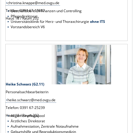
christina.knappe@med.ovgu.de
Telefon: 0391 67-15867
Geschäftsbereich Finanzen und Controlling
Pflegedirektorat
Haus 18 / Raum 202
Universitätsklinik für Herz- und Thoraxchirurgie
ohne ITS
Vorstandsbereich V6
Heike Schwarz (G2.11)
Personalsachbearbeiterin
heike.schwarz@med.ovgu.de
Telefon: 0391 67-25239
Haus 18 / Raum 202
Allgemeinpflegepool
Ärztliches Direktorat
Aufnahmestation, Zentrale Notaufnahme
Geburtshilfe und Reproduktionsmedizin