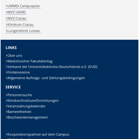
UMMD-Campusplan
MVZ UKMD
MVZ Cracau
Klinikum Cracau
Lungenklinik Lostau
LINKS
Über uns
Medizinischer Fakultätentag
Verband der Universitätsklinika Deutschlands e.V. (VUD)
Fördervereine
Allgemeine Auftrags- und Zahlungsbedingungen
SERVICE
Personensuche
Kliniken/Institute/Einrichtungen
Veranstaltungskalender
Barrierefreiheit
Beschwerdemanagement
Kooperationspartner auf dem Campus