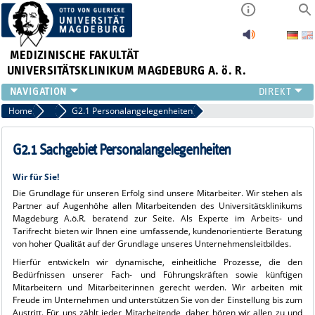
MEDIZINISCHE FAKULTÄT
UNIVERSITÄTSKLINIKUM MAGDEBURG A. ö. R.
INSTITUTE
Home
Geschäftsbereich Personal (G2)
G2.1 Personalangelegenheiten
KLINIKEN
ZENTRALE EINRICHTUNGEN
G2.1 Sachgebiet Personalangelegenheiten
FORSCHUNG
Wir für Sie!
PRESSE
Die Grundlage für unseren Erfolg sind unsere Mitarbeiter. Wir stehen als
ÜBER UNS
Partner auf Augenhöhe allen Mitarbeitenden des Universitätsklinikums
INTERNATIONAL
Magdeburg A.ö.R. beratend zur Seite. Als Experte im Arbeits- und
Tarifrecht bieten wir Ihnen eine umfassende, kundenorientierte Beratung
INTRANET
von hoher Qualität auf der Grundlage unseres Unternehmensleitbildes.
Hierfür entwickeln wir dynamische, einheitliche Prozesse, die den
Bedürfnissen unserer Fach- und Führungskräften sowie künftigen
Mitarbeitern und Mitarbeiterinnen gerecht werden. Wir arbeiten mit
Freude im Unternehmen und unterstützen Sie von der Einstellung bis zum
Austritt. Für uns zählt jeder Mitarbeitende, daher hören wir allen zu und