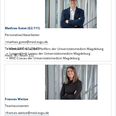
Mathias Gotot (G2.111)
Personalsachbearbeiter
mathias.gotot@med.ovgu.de
Telefon: 0391 67-25645
Klinikum Cracau bei Pfeiffers der Universitätsmedizin Magdeburg
Lungenklinik Lostau der Universitätsmedizin Magdeburg
Haus 18 / Raum 222
MVZ Cracau der Universitätsmedizin Magdeburg
Frances Weitze
Teamassistentin
frances.weitze@med.ovgu.de