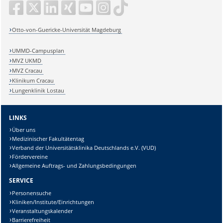
Otto-von-Guericke-Universität Magdeburg
UMMD-Campusplan
MVZ UKMD
MVZ Cracau
Klinikum Cracau
Lungenklinik Lostau
LINKS
Über uns
Medizinischer Fakultätentag
Verband der Universitätsklinika Deutschlands e.V. (VUD)
Fördervereine
Allgemeine Auftrags- und Zahlungsbedingungen
SERVICE
Personensuche
Kliniken/Institute/Einrichtungen
Veranstaltungskalender
Barrierefreiheit