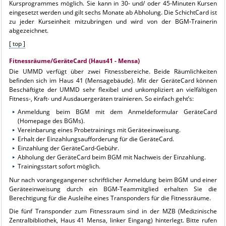
Kursprogrammes möglich. Sie kann in 30- und/ oder 45-Minuten Kursen
eingesetzt werden und gilt sechs Monate ab Abholung. Die SchichtCard ist
zu jeder Kurseinheit mitzubringen und wird von der BGM-Trainerin
abgezeichnet.
[ top ]
Fitnessräume/GeräteCard (Haus41 - Mensa)
Die UMMD verfügt über zwei Fitnessbereiche. Beide Räumlichkeiten
befinden sich im Haus 41 (Mensagebäude). Mit der GeräteCard können
Beschäftigte der UMMD sehr flexibel und unkompliziert an vielfältigen
Fitness-, Kraft- und Ausdauergeräten trainieren. So einfach geht’s:
Anmeldung beim BGM mit dem Anmeldeformular GeräteCard
(Homepage des BGMs).
Vereinbarung eines Probetrainings mit Geräteeinweisung.
Erhalt der Einzahlungsaufforderung für die GeräteCard.
Einzahlung der GeräteCard-Gebühr.
Abholung der GeräteCard beim BGM mit Nachweis der Einzahlung.
Trainingsstart sofort möglich.
Nur nach vorangegangener schriftlicher Anmeldung beim BGM und einer
Geräteeinweisung durch ein BGM-Teammitglied erhalten Sie die
Berechtigung für die Ausleihe eines Transponders für die Fitnessräume.
Die fünf Transponder zum Fitnessraum sind in der MZB (Medizinische
Zentralbibliothek, Haus 41 Mensa, linker Eingang) hinterlegt. Bitte rufen