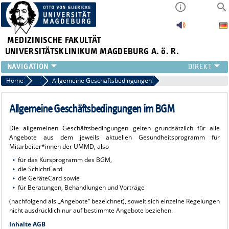
MEDIZINISCHE FAKULTÄT
UNIVERSITÄTSKLINIKUM MAGDEBURG A. ö. R.
INSTITUTE
Home
AGB & Dienstvereinbarung & Rückblick
Allgemeine Geschäftsbedingungen
KLINIKEN
ZENTRALE EINRICHTUNGEN
Allgemeine Geschäftsbedingungen im BGM
FORSCHUNG
Die allgemeinen Geschäftsbedingungen gelten grundsätzlich für alle
PRESSE
Angebote aus dem jeweils aktuellen Gesundheitsprogramm für
ÜBER UNS
Mitarbeiter*innen der UMMD, also
INTERNATIONAL
für das Kursprogramm des BGM,
die SchichtCard
INTRANET
die GeräteCard sowie
für Beratungen, Behandlungen und Vorträge
(nachfolgend als „Angebote“ bezeichnet), soweit sich einzelne Regelungen
nicht ausdrücklich nur auf bestimmte Angebote beziehen.
Inhalte AGB