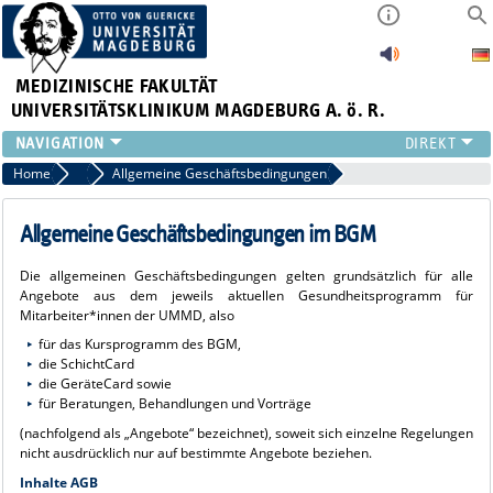
MEDIZINISCHE FAKULTÄT
UNIVERSITÄTSKLINIKUM MAGDEBURG A. ö. R.
INSTITUTE
Home
AGB & Dienstvereinbarung & Rückblick
Allgemeine Geschäftsbedingungen
KLINIKEN
ZENTRALE EINRICHTUNGEN
Allgemeine Geschäftsbedingungen im BGM
FORSCHUNG
Die allgemeinen Geschäftsbedingungen gelten grundsätzlich für alle
PRESSE
Angebote aus dem jeweils aktuellen Gesundheitsprogramm für
ÜBER UNS
Mitarbeiter*innen der UMMD, also
INTERNATIONAL
für das Kursprogramm des BGM,
die SchichtCard
INTRANET
die GeräteCard sowie
für Beratungen, Behandlungen und Vorträge
(nachfolgend als „Angebote“ bezeichnet), soweit sich einzelne Regelungen
nicht ausdrücklich nur auf bestimmte Angebote beziehen.
Inhalte AGB