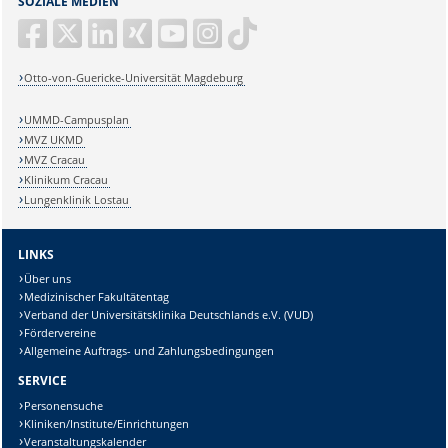
SOZIALE MEDIEN
Otto-von-Guericke-Universität Magdeburg
UMMD-Campusplan
MVZ UKMD
MVZ Cracau
Klinikum Cracau
Lungenklinik Lostau
LINKS
Über uns
Medizinischer Fakultätentag
Verband der Universitätsklinika Deutschlands e.V. (VUD)
Fördervereine
Allgemeine Auftrags- und Zahlungsbedingungen
SERVICE
Personensuche
Kliniken/Institute/Einrichtungen
Veranstaltungskalender