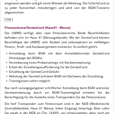
eingesetzt werden und gilt sechs Monate ab Abholung. Die SchichtCard ist
zu jeder Kurseinheit mitzubringen und wird von der BGM-Trainerin
abgezeichnet.
[ top ]
Fitnessräume/GeräteCard (Haus41 - Mensa)
Die UMMD verfügt über zwei Fitnessbereiche. Beide Räumlichkeiten
befinden sich im Haus 41 (Mensagebäude). Mit der GeräteCard können
Beschäftigte der UMMD sehr flexibel und unkompliziert an vielfältigen
Fitness-, Kraft- und Ausdauergeräten trainieren. So einfach geht’s:
Anmeldung beim BGM mit dem Anmeldeformular GeräteCard
(Homepage des BGMs).
Vereinbarung eines Probetrainings mit Geräteeinweisung.
Erhalt der Einzahlungsaufforderung für die GeräteCard.
Einzahlung der GeräteCard-Gebühr.
Abholung der GeräteCard beim BGM mit Nachweis der Einzahlung.
Trainingsstart sofort möglich.
Nur nach vorangegangener schriftlicher Anmeldung beim BGM und einer
Geräteeinweisung durch ein BGM-Teammitglied erhalten Sie die
Berechtigung für die Ausleihe eines Transponders für die Fitnessräume.
Die fünf Transponder zum Fitnessraum sind in der MZB (Medizinische
Zentralbibliothek, Haus 41 Mensa, linker Eingang) hinterlegt. Bitte rufen
Sie vorab in der MZB an (Tel. 14305), um sicherzugehen, dass noch ein