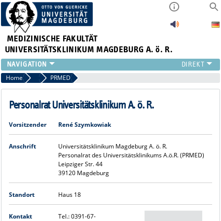
MEDIZINISCHE FAKULTÄT
UNIVERSITÄTSKLINIKUM MAGDEBURG A. ö. R.
INSTITUTE
Home
Zentrale Einrichtungen
PRMED
KLINIKEN
ZENTRALE EINRICHTUNGEN
Personalrat Universitätsklinikum A. ö. R.
FORSCHUNG
Vorsitzender
René Szymkowiak
PRESSE
ÜBER UNS
Anschrift
Universitätsklinikum Magdeburg A. ö. R.
INTERNATIONAL
Personalrat des Universitätsklinikums A.ö.R. (PRMED)
INTRANET
Leipziger Str. 44
39120 Magdeburg
Standort
Haus 18
Kontakt
Tel.: 0391-67-