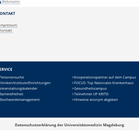
Webmaster
ONTAKT
Impressum
Kontakt
ERVICE
Personensuche
Kooperationspartner auf dem Campus
Kliniken/Institute/Einrichtungen
FOCUS: Top Nationales Krankenhaus
Veranstaltungskalender
Gesundheitscampus
Barrierefreiheit
Teilnehmer UP KRITIS
Beschwerdemanagement
Hinweise anonym abgeben
Datenschutzerklärung der Universitätsmedizin Magdeburg