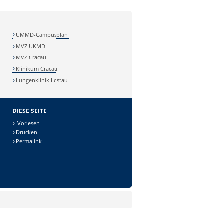
UMMD-Campusplan
MVZ UKMD
MVZ Cracau
Klinikum Cracau
Lungenklinik Lostau
DIESE SEITE
Vorlesen
Drucken
Permalink