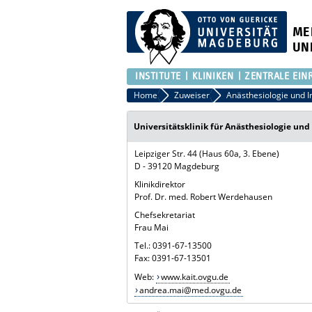
ME
UN
INSTITUTE
KLINIKEN
ZENTRALE EIN
Home
Zuweiser
Anästhesiologie und I
Universitätsklinik für Anästhesiologie und 
Leipziger Str. 44 (Haus 60a, 3. Ebene)
D - 39120 Magdeburg
Klinikdirektor
Prof. Dr. med. Robert Werdehausen
Chefsekretariat
Frau Mai
Tel.: 0391-67-13500
Fax: 0391-67-13501
Web:
www.kait.ovgu.de
andrea.mai@med.ovgu.de