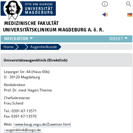
MEDIZINISCHE FAKULTÄT
UNIVERSITÄTSKLINIKUM MAGDEBURG A. ö. R.
INSTITUTE
Home
Zuweiser
Augenheilkunde
KLINIKEN
Universitätsaugenklinik (Direktlink)
ZENTRALE EINRICHTUNGEN
FORSCHUNG
Leipziger Str. 44 (Haus 60b)
PRESSE
D - 39120 Magdeburg
ÜBER UNS
Klinikdirektor
Prof. Dr. med. Hagen Thieme
INTERNATIONAL
Chefsekretariat
INTRANET
Frau Scheid
Tel.: 0391-67-13571
Fax: 0391-67-13570
Web:
www.kaug.ovgu.de/Zuweiser.html
augenklinik@ovgu.de