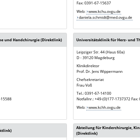
Fax: 0391-67-15637
Web:
www.kchu.ovgu.de
daniela.schmidt@med.ovgu.de
che und Handchirurgie (Direktlink)
Universitätsklinik für Herz- und T
Leipziger Str. 44 (Haus 60a)
D - 39120 Magdeburg
Klinikdirektor
Prof. Dr. Jens Wippermann
Chefsekretariat
Frau Voß
Tel.: 0391-67-14100
7-15588
Notfallnr.: +49-(0)177-1737372 Fax
Web:
www.kchh.ovgu.de
Abteilung für Kinderchirurgie, K
ktlink)
(Direktlink)