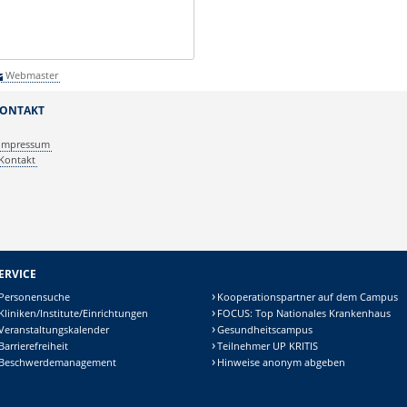
Webmaster
ONTAKT
Impressum
Kontakt
ERVICE
Personensuche
Kooperationspartner auf dem Campus
Kliniken/Institute/Einrichtungen
FOCUS: Top Nationales Krankenhaus
Veranstaltungskalender
Gesundheitscampus
Barrierefreiheit
Teilnehmer UP KRITIS
Beschwerdemanagement
Hinweise anonym abgeben