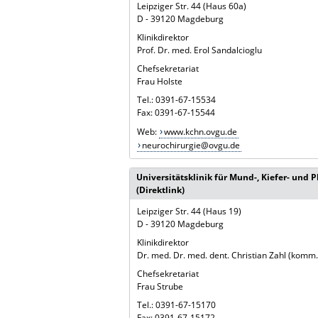
Leipziger Str. 44 (Haus 60a)
D - 39120 Magdeburg
Klinikdirektor
Prof. Dr. med. Erol Sandalcioglu
Chefsekretariat
Frau Holste
Tel.: 0391-67-15534
Fax: 0391-67-15544
Web:
www.kchn.ovgu.de
neurochirurgie@ovgu.de
Universitätsklinik für Mund-, Kiefer- und P
(Direktlink)
Leipziger Str. 44 (Haus 19)
D - 39120 Magdeburg
Klinikdirektor
Dr. med. Dr. med. dent. Christian Zahl (komm.
Chefsekretariat
Frau Strube
Tel.: 0391-67-15170
Fax: 0391-67-15172