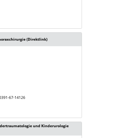
horaxchirurgie (Direktlink)
: 0391-67-14126
indertraumatologie und Kinderurologie