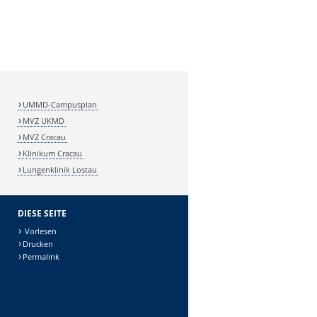
UMMD-Campusplan
MVZ UKMD
MVZ Cracau
Klinikum Cracau
Lungenklinik Lostau
DIESE SEITE
Vorlesen
Drucken
Permalink