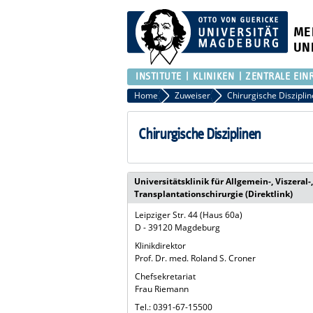
ME
UN
INSTITUTE
KLINIKEN
ZENTRALE EIN
Home
Zuweiser
Chirurgische Diszipli
Chirurgische Disziplinen
Universitätsklinik für Allgemein-, Viszeral
Transplantationschirurgie (Direktlink)
Leipziger Str. 44 (Haus 60a)
D - 39120 Magdeburg
Klinikdirektor
Prof. Dr. med. Roland S. Croner
Chefsekretariat
Frau Riemann
Tel.: 0391-67-15500