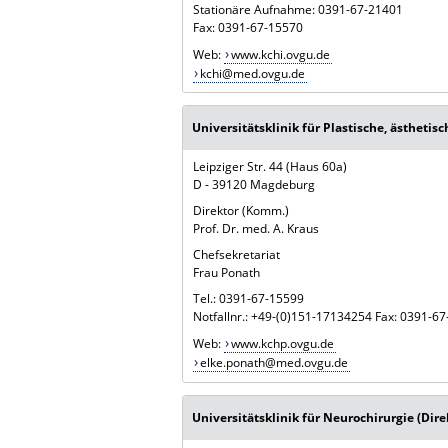
Stationäre Aufnahme: 0391-67-21401
Fax: 0391-67-15570
Web:
www.kchi.ovgu.de
kchi@med.ovgu.de
Universitätsklinik für Plastische, ästhetis
Leipziger Str. 44 (Haus 60a)
D - 39120 Magdeburg
Direktor (Komm.)
Prof. Dr. med. A. Kraus
Chefsekretariat
Frau Ponath
Tel.: 0391-67-15599
Notfallnr.: +49-(0)151-17134254 Fax: 0391-6
Web:
www.kchp.ovgu.de
elke.ponath@med.ovgu.de
Universitätsklinik für Neurochirurgie (Dire