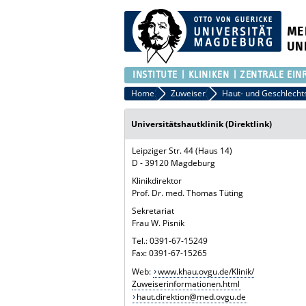
ME
UN
INSTITUTE
KLINIKEN
ZENTRALE EIN
Home
Zuweiser
Haut- und Geschlecht
Universitätshautklinik (Direktlink)
Leipziger Str. 44 (Haus 14)
D - 39120 Magdeburg
Klinikdirektor
Prof. Dr. med. Thomas Tüting
Sekretariat
Frau W. Pisnik
Tel.: 0391-67-15249
Fax: 0391-67-15265
Web:
www.khau.ovgu.de/Klinik/
Zuweiserinformationen.html
haut.direktion@med.ovgu.de