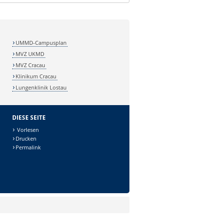
UMMD-Campusplan
MVZ UKMD
MVZ Cracau
Klinikum Cracau
Lungenklinik Lostau
DIESE SEITE
Vorlesen
Drucken
Permalink