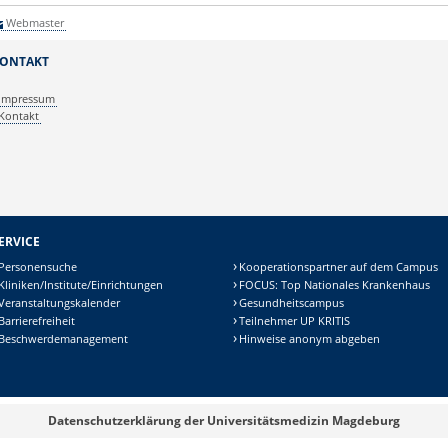
Webmaster
ONTAKT
Impressum
Kontakt
ERVICE
Personensuche
Kooperationspartner auf dem Campus
Kliniken/Institute/Einrichtungen
FOCUS: Top Nationales Krankenhaus
Veranstaltungskalender
Gesundheitscampus
Barrierefreiheit
Teilnehmer UP KRITIS
Beschwerdemanagement
Hinweise anonym abgeben
Datenschutzerklärung der Universitätsmedizin Magdeburg