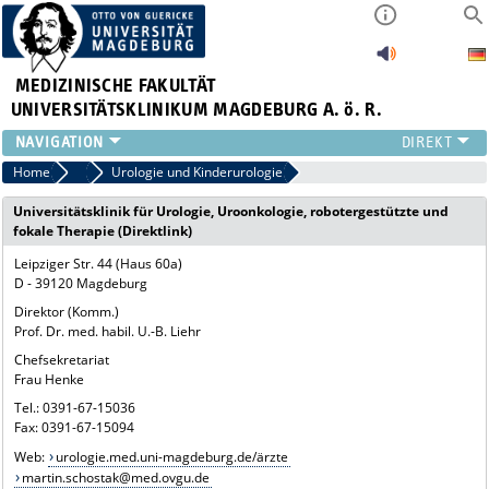
MEDIZINISCHE FAKULTÄT
UNIVERSITÄTSKLINIKUM MAGDEBURG A. ö. R.
INSTITUTE
Home
Zuweiser
Urologie und Kinderurologie
KLINIKEN
Universitätsklinik für Urologie, Uroonkologie, robotergestützte und
ZENTRALE EINRICHTUNGEN
fokale Therapie (Direktlink)
FORSCHUNG
Leipziger Str. 44 (Haus 60a)
PRESSE
D - 39120 Magdeburg
ÜBER UNS
Direktor (Komm.)
Prof. Dr. med. habil. U.-B. Liehr
INTERNATIONAL
Chefsekretariat
INTRANET
Frau Henke
Tel.: 0391-67-15036
Fax: 0391-67-15094
Web:
urologie.med.uni-magdeburg.de/ärzte
martin.schostak@med.ovgu.de