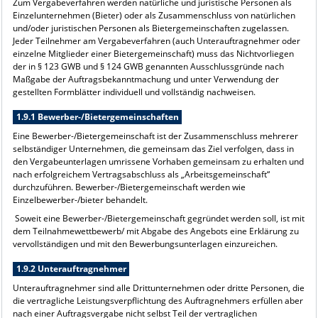
Zum Vergabeverfahren werden natürliche und juristische Personen als
Einzelunternehmen (Bieter) oder als Zusammenschluss von natürlichen
und/oder juristischen Personen als Bietergemeinschaften zugelassen.
Jeder Teilnehmer am Vergabeverfahren (auch Unterauftragnehmer oder
einzelne Mitglieder einer Bietergemeinschaft) muss das Nichtvorliegen
der in § 123 GWB und § 124 GWB genannten Ausschlussgründe nach
Maßgabe der Auftragsbekanntmachung und unter Verwendung der
gestellten Formblätter individuell und vollständig nachweisen.
1.9.1 Bewerber-/Bietergemeinschaften
Eine Bewerber-/Bietergemeinschaft ist der Zusammenschluss mehrerer
selbständiger Unternehmen, die gemeinsam das Ziel verfolgen, dass in
den Vergabeunterlagen umrissene Vorhaben gemeinsam zu erhalten und
nach erfolgreichem Vertragsabschluss als „Arbeitsgemeinschaft“
durchzuführen. Bewerber-/Bietergemeinschaft werden wie
Einzelbewerber-/bieter behandelt.
Soweit eine Bewerber-/Bietergemeinschaft gegründet werden soll, ist mit
dem Teilnahmewettbewerb/ mit Abgabe des Angebots eine Erklärung zu
vervollständigen und mit den Bewerbungsunterlagen einzureichen.
1.9.2 Unterauftragnehmer
Unterauftragnehmer sind alle Drittunternehmen oder dritte Personen, die
die vertragliche Leistungsverpflichtung des Auftragnehmers erfüllen aber
nach einer Auftragsvergabe nicht selbst Teil der vertraglichen