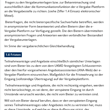
Fragen zu den Vergabeunterlagen bzw. zur Bekanntmachung sind
ausschließlich über die Kommunikationsfunktion der e-Vergabe-Plattform
an die Vergabestelle zu richten. (siehe Ziffer 1.4 Einsatz elektronischer
Mittel).
Bieterfragen, die nicht bieterspezifische Sachverhalte betreffen, werden
in anonymisierter Form beantwortet und allen Bietern über die e-
Vergabe-Plattform zur Verfügung gestellt. Die den Bietern übermittelten
anonymisierten Fragen und Antworten werden verbindlicher Bestandteil
der Vergabeunterlagen.
Im Sinne der vergaberechtlichen Gleichbehandlung
1.6 Fristen
Teilnahmeanträge und Angebote einschließlich sämtlicher Unterlagen
sind vom Bieter bis zu dem von dem UKMD festgelegten Schlusstermin
über den hierfür vorgesehenen Angebotsassistenten (ANA-Web) der e-
Vergabe-Plattform einzureichen. Maßgeblich für die Fristwahrung ist der
Eingang (vollständige Übertragung) auf der Vergabeplattform.
Teilnahmeanträge und Angebote, die nicht rechtzeitig eingehen, werden
nicht berücksichtigt, es sei denn, der verspätete Eingang ist durch
Umstände verursacht worden, die nicht vom Bieter zu vertreten sind.
Will sich ein Bieter darauf berufen, dass er den verspäteten Eingang
seines Teilnahmeantrages oder Angebotes nicht zu vertreten hat, muss
er diese Umstände, auf welche er diese Auffassung stützt, der