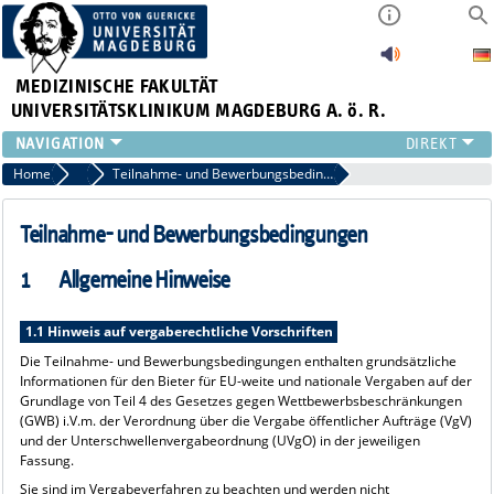
MEDIZINISCHE FAKULTÄT
UNIVERSITÄTSKLINIKUM MAGDEBURG A. ö. R.
INSTITUTE
Home
Ausschreibungen
Teilnahme- und Bewerbungsbedingungen
KLINIKEN
ZENTRALE EINRICHTUNGEN
Teilnahme- und Bewerbungsbedingungen
FORSCHUNG
1 Allgemeine Hinweise
PRESSE
ÜBER UNS
1.1 Hinweis auf vergaberechtliche Vorschriften
INTERNATIONAL
Die Teilnahme- und Bewerbungsbedingungen enthalten grundsätzliche
INTRANET
Informationen für den Bieter für EU-weite und nationale Vergaben auf der
Grundlage von Teil 4 des Gesetzes gegen Wettbewerbsbeschränkungen
(GWB) i.V.m. der Verordnung über die Vergabe öffentlicher Aufträge (VgV)
und der Unterschwellenvergabeordnung (UVgO) in der jeweiligen
Fassung.
Sie sind im Vergabeverfahren zu beachten und werden nicht