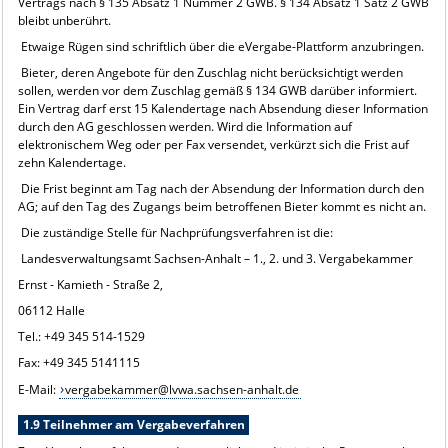
Vertrags nach § 135 Absatz 1 Nummer 2 GWB. § 134 Absatz 1 Satz 2 GWB
bleibt unberührt.
Etwaige Rügen sind schriftlich über die eVergabe-Plattform anzubringen.
Bieter, deren Angebote für den Zuschlag nicht berücksichtigt werden
sollen, werden vor dem Zuschlag gemäß § 134 GWB darüber informiert.
Ein Vertrag darf erst 15 Kalendertage nach Absendung dieser Information
durch den AG geschlossen werden. Wird die Information auf
elektronischem Weg oder per Fax versendet, verkürzt sich die Frist auf
zehn Kalendertage.
Die Frist beginnt am Tag nach der Absendung der Information durch den
AG; auf den Tag des Zugangs beim betroffenen Bieter kommt es nicht an.
Die zuständige Stelle für Nachprüfungsverfahren ist die:
Landesverwaltungsamt Sachsen-Anhalt – 1., 2. und 3. Vergabekammer
Ernst - Kamieth - Straße 2,
06112 Halle
Tel.: +49 345 514-1529
Fax: +49 345 5141115
E-Mail:
vergabekammer@lvwa.sachsen-anhalt.de
1.9 Teilnehmer am Vergabeverfahren