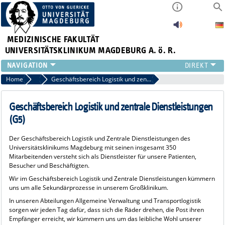
MEDIZINISCHE FAKULTÄT
UNIVERSITÄTSKLINIKUM MAGDEBURG A. ö. R.
INSTITUTE
Home
Kaufmännisches Direktorat
Geschäftsbereich Logistik und zentrale Dienstleistungen (G5)
KLINIKEN
ZENTRALE EINRICHTUNGEN
Geschäftsbereich Logistik und zentrale Dienstleistungen
FORSCHUNG
(G5)
PRESSE
Der Geschäftsbereich Logistik und Zentrale Dienstleistungen des
ÜBER UNS
Universitätsklinikums Magdeburg mit seinen insgesamt 350
INTERNATIONAL
Mitarbeitenden versteht sich als Dienstleister für unsere Patienten,
Besucher und Beschäftigten.
INTRANET
Wir im Geschäftsbereich Logistik und Zentrale Dienstleistungen kümmern
uns um alle Sekundärprozesse in unserem Großklinikum.
In unseren Abteilungen Allgemeine Verwaltung und Transportlogistik
sorgen wir jeden Tag dafür, dass sich die Räder drehen, die Post ihren
Empfänger erreicht, wir kümmern uns um das leibliche Wohl unserer