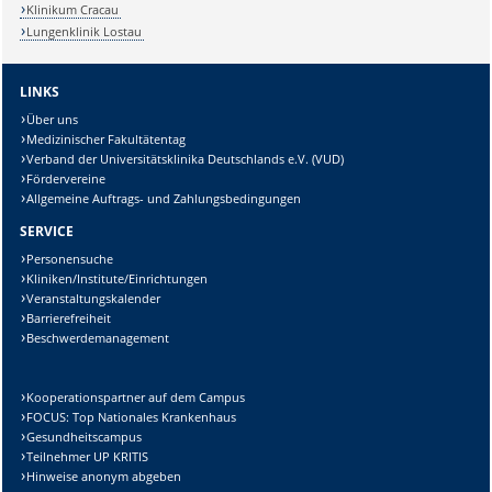
Klinikum Cracau
Lungenklinik Lostau
LINKS
Über uns
Medizinischer Fakultätentag
Verband der Universitätsklinika Deutschlands e.V. (VUD)
Fördervereine
Allgemeine Auftrags- und Zahlungsbedingungen
SERVICE
Personensuche
Kliniken/Institute/Einrichtungen
Veranstaltungskalender
Barrierefreiheit
Beschwerdemanagement
Kooperationspartner auf dem Campus
FOCUS: Top Nationales Krankenhaus
Gesundheitscampus
Teilnehmer UP KRITIS
Hinweise anonym abgeben