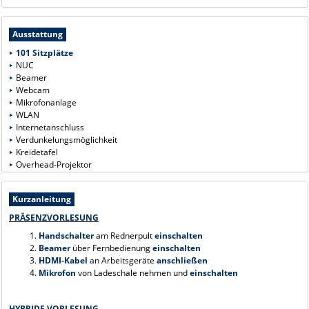
Ausstattung
101 Sitzplätze
NUC
Beamer
Webcam
Mikrofonanlage
WLAN
Internetanschluss
Verdunkelungsmöglichkeit
Kreidetafel
Overhead-Projektor
Kurzanleitung
PRÄSENZVORLESUNG
1.
Handschalter
am Rednerpult
einschalten
2.
Beamer
über Fernbedienung
einschalten
3.
HDMI-Kabel
an Arbeitsgeräte
anschließen
4.
Mikrofon
von Ladeschale nehmen und
einschalten
HYBRIDE VORLESUNG