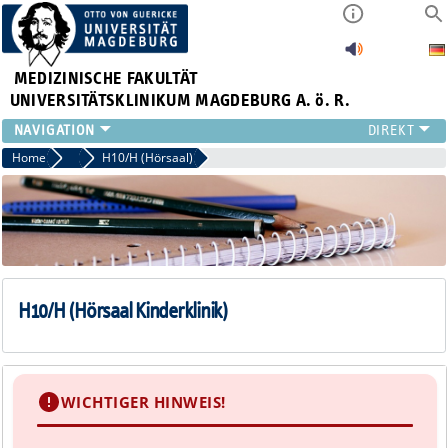
MEDIZINISCHE FAKULTÄT
UNIVERSITÄTSKLINIKUM MAGDEBURG A. ö. R.
INSTITUTE
Home
Hörsäle
H10/H (Hörsaal)
KLINIKEN
ZENTRALE EINRICHTUNGEN
FORSCHUNG
PRESSE
ÜBER UNS
INTERNATIONAL
H10/H (Hörsaal Kinderklinik)
INTRANET
WICHTIGER HINWEIS!