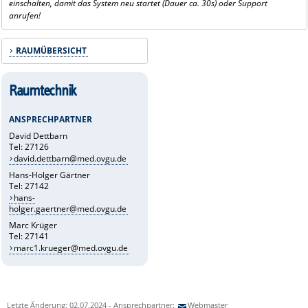
einschalten, damit das System neu startet (Dauer ca. 30s)
oder Support
anrufen!
RAUMÜBERSICHT
Raumtechnik
ANSPRECHPARTNER
David Dettbarn
Tel: 27126
david.dettbarn@med.ovgu.de
Hans-Holger Gärtner
Tel: 27142
hans-
holger.gaertner@med.ovgu.de
Marc Krüger
Tel: 27141
marc1.krueger@med.ovgu.de
Letzte Änderung: 02.07.2024 - Ansprechpartner:
Webmaster