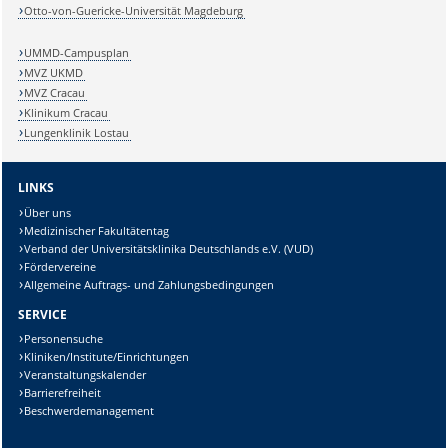
Otto-von-Guericke-Universität Magdeburg
UMMD-Campusplan
MVZ UKMD
MVZ Cracau
Klinikum Cracau
Lungenklinik Lostau
LINKS
Über uns
Medizinischer Fakultätentag
Verband der Universitätsklinika Deutschlands e.V. (VUD)
Fördervereine
Allgemeine Auftrags- und Zahlungsbedingungen
SERVICE
Personensuche
Kliniken/Institute/Einrichtungen
Veranstaltungskalender
Barrierefreiheit
Beschwerdemanagement