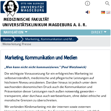
MEDIZINISCHE FAKULTÄT
UNIVERSITÄTSKLINIKUM MAGDEBURG A. ö. R.
INSTITUTE
Home
Presse
Marketing, Kommunikation und Medien
Weiterleitung Presse
KLINIKEN
ZENTRALE EINRICHTUNGEN
Marketing, Kommunikation und Medien
FORSCHUNG
PRESSE
„Man kann nicht nicht kommunizieren.“ (Paul Watzlawick)
ÜBER UNS
Die wichtigste Voraussetzung für ein erfolgreiches Marketing ist
INTERNATIONAL
selbstverständlich, medizinische und pflegerische Leistungen auf
INTRANET
höchstem Niveau anzubieten. Darüber hinaus ist jedoch unter dem
wachsenden ökonomischen Druck auch die Kommunikation und
Präsentation dieser Leistungen nach außen notwendig geworden –
transparent, aber durchaus auch werbewirksam, ohne dabei ethische und
moralische Grenzen zu überschreiten.
Wir verbinden Klinikmarketing mit der internen sowie externen