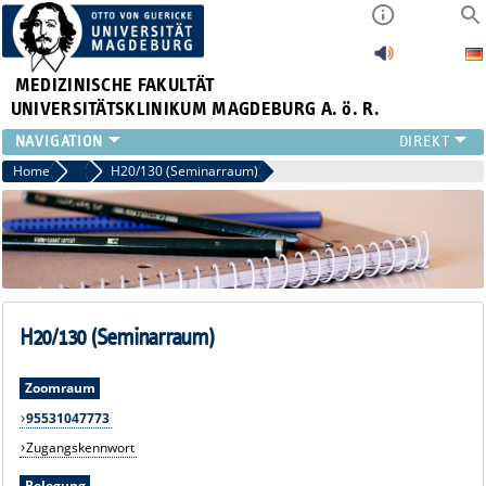
MEDIZINISCHE FAKULTÄT
UNIVERSITÄTSKLINIKUM MAGDEBURG A. ö. R.
INSTITUTE
Home
Seminarräume
H20/130 (Seminarraum)
KLINIKEN
ZENTRALE EINRICHTUNGEN
FORSCHUNG
PRESSE
ÜBER UNS
INTERNATIONAL
H20/130 (Seminarraum)
INTRANET
Zoomraum
95531047773
Zugangskennwort
Belegung