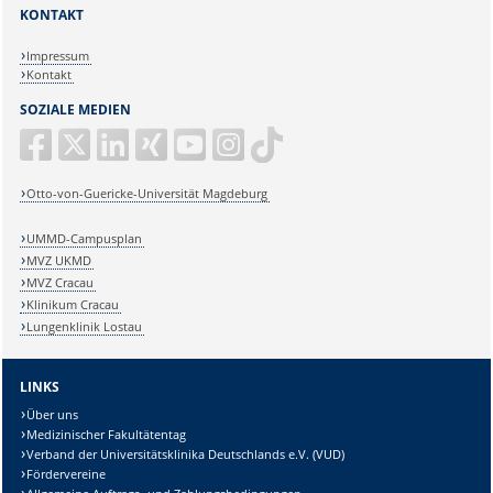
KONTAKT
Impressum
Kontakt
SOZIALE MEDIEN
Otto-von-Guericke-Universität Magdeburg
UMMD-Campusplan
MVZ UKMD
MVZ Cracau
Klinikum Cracau
Lungenklinik Lostau
LINKS
Über uns
Medizinischer Fakultätentag
Verband der Universitätsklinika Deutschlands e.V. (VUD)
Fördervereine