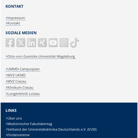
KONTAKT
Impressum
Kontakt
SOZIALE MEDIEN
Otto-von-Guericke-Universität Magdeburg
UMMD-Campusplan
MVZ UKMD
MVZ Cracau
Klinikum Cracau
Lungenklinik Lostau
LINKS
Über uns
Medizinischer Fakultätentag
Verband der Universitätsklinika Deutschlands e.V. (VUD)
Fördervereine