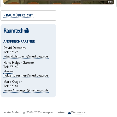
RAUMÜBERSICHT
Raumtechnik
ANSPRECHPARTNER
David Dettbarn
Tel: 27126
david.dettbarn@med.ovgu.de
Hans-Holger Gärtner
Tel: 27142
hans-
holger.gaertner@med.ovgu.de
Marc Krüger
Tel: 27141
marc1.krueger@med.ovgu.de
Letzte Änderung: 25.04.2025 - Ansprechpartner:
Webmaster