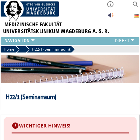
MEDIZINISCHE FAKULTÄT
UNIVERSITÄTSKLINIKUM MAGDEBURG A. ö. R.
INSTITUTE
Home
Seminarräume
H22/1 (Seminarraum)
KLINIKEN
ZENTRALE EINRICHTUNGEN
FORSCHUNG
PRESSE
ÜBER UNS
INTERNATIONAL
H22/1 (Seminarraum)
INTRANET
WICHTIGER HINWEIS!