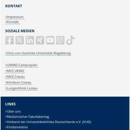
KONTAKT
Impressum
Kontakt
SOZIALE MEDIEN
Otto-von-Guericke-Universität Magdeburg
UMMD-Campusplan
MVZ UKMD
MVZ Cracau
Klinikum Cracau
Lungenklinik Lostau
LINKS
Über uns
Medizinischer Fakultätentag
Verband der Universitätsklinika Deutschlands e.V. (VUD)
Fördervereine