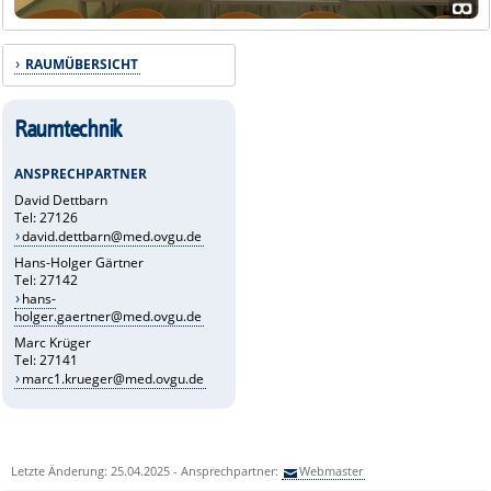
RAUMÜBERSICHT
Raumtechnik
ANSPRECHPARTNER
David Dettbarn
Tel: 27126
david.dettbarn@med.ovgu.de
Hans-Holger Gärtner
Tel: 27142
hans-
holger.gaertner@med.ovgu.de
Marc Krüger
Tel: 27141
marc1.krueger@med.ovgu.de
Letzte Änderung: 25.04.2025 - Ansprechpartner:
Webmaster