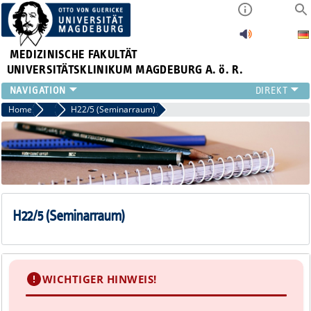
MEDIZINISCHE FAKULTÄT
UNIVERSITÄTSKLINIKUM MAGDEBURG A. ö. R.
INSTITUTE
Home
Seminarräume
H22/5 (Seminarraum)
KLINIKEN
ZENTRALE EINRICHTUNGEN
FORSCHUNG
PRESSE
ÜBER UNS
INTERNATIONAL
H22/5 (Seminarraum)
INTRANET
WICHTIGER HINWEIS!