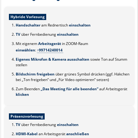
Hybride Vorlesung
Handschalter
am Rednertisch
einschalten
TV
über Fernbedienung
einschalten
Mit eigenem
Arbeitsgerät
in ZOOM-Raum
einwählen
:
99714240014
Eigenes Mikrofon & Kamera ausschalten
sowie Ton auf Stumm
stellen
Bildschirm freigeben
über grünes Symbol drücken (ggf. Häkchen
bei „Ton freigeben“ und „Für Video optimieren“ setzen)
Zum Beenden
„Das Meeting für alle beenden“
auf Arbeitsgerät
klicken
Präsenzvorlesung
TV
über Fernbedienung
einschalten
HDMI-Kabel
an Arbeitsgerät
anschließen