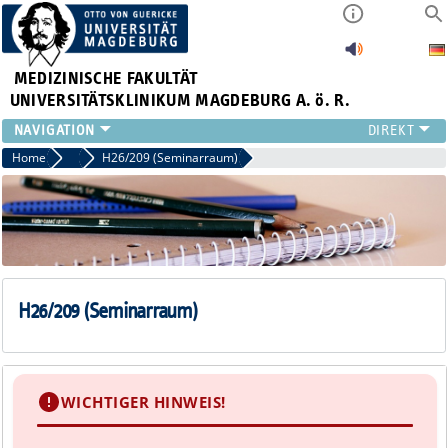
MEDIZINISCHE FAKULTÄT
UNIVERSITÄTSKLINIKUM MAGDEBURG A. ö. R.
INSTITUTE
Home
Seminarräume
H26/209 (Seminarraum)
KLINIKEN
ZENTRALE EINRICHTUNGEN
FORSCHUNG
PRESSE
ÜBER UNS
INTERNATIONAL
H26/209 (Seminarraum)
INTRANET
WICHTIGER HINWEIS!