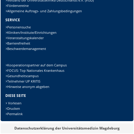
Verband der Universitätsklinika Deutschlands e.V. (VUD)
Fördervereine
Allgemeine Auftrags- und Zahlungsbedingungen
SERVICE
Personensuche
Kliniken/Institute/Einrichtungen
Veranstaltungskalender
Barrierefreiheit
Beschwerdemanagement
Kooperationspartner auf dem Campus
FOCUS: Top Nationales Krankenhaus
Gesundheitscampus
Teilnehmer UP KRITIS
Hinweise anonym abgeben
DIESE SEITE
Vorlesen
Drucken
Permalink
Datenschutzerklärung der Universitätsmedizin Magdeburg