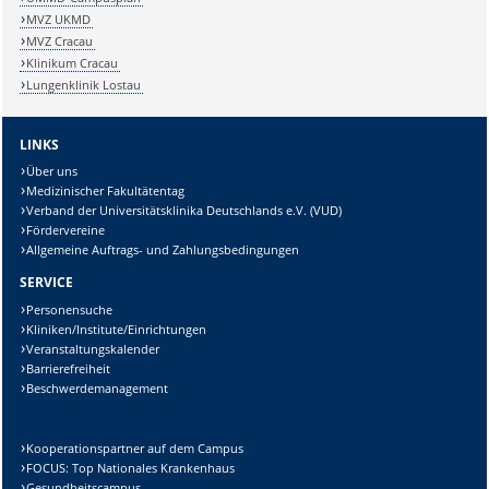
MVZ UKMD
MVZ Cracau
Klinikum Cracau
Lungenklinik Lostau
LINKS
Über uns
Medizinischer Fakultätentag
Verband der Universitätsklinika Deutschlands e.V. (VUD)
Fördervereine
Allgemeine Auftrags- und Zahlungsbedingungen
SERVICE
Personensuche
Kliniken/Institute/Einrichtungen
Veranstaltungskalender
Barrierefreiheit
Beschwerdemanagement
Kooperationspartner auf dem Campus
FOCUS: Top Nationales Krankenhaus
Gesundheitscampus