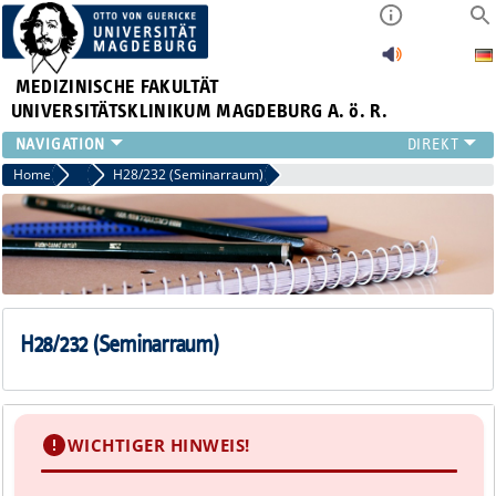
MEDIZINISCHE FAKULTÄT
UNIVERSITÄTSKLINIKUM MAGDEBURG A. ö. R.
INSTITUTE
Home
Seminarräume
H28/232 (Seminarraum)
KLINIKEN
ZENTRALE EINRICHTUNGEN
FORSCHUNG
PRESSE
ÜBER UNS
INTERNATIONAL
H28/232 (Seminarraum)
INTRANET
WICHTIGER HINWEIS!