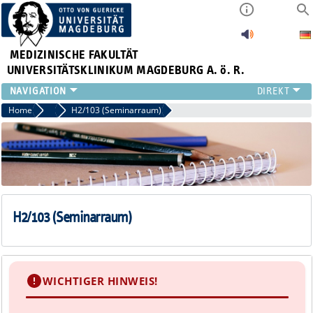
MEDIZINISCHE FAKULTÄT
UNIVERSITÄTSKLINIKUM MAGDEBURG A. ö. R.
INSTITUTE
Home
Seminarräume
H2/103 (Seminarraum)
KLINIKEN
ZENTRALE EINRICHTUNGEN
FORSCHUNG
PRESSE
ÜBER UNS
INTERNATIONAL
H2/103 (Seminarraum)
INTRANET
WICHTIGER HINWEIS!