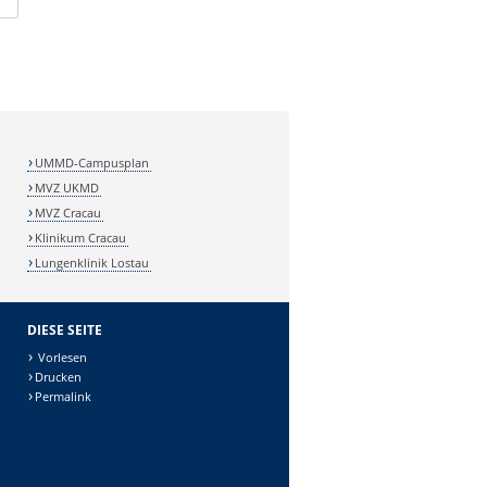
UMMD-Campusplan
MVZ UKMD
MVZ Cracau
Klinikum Cracau
Lungenklinik Lostau
DIESE SEITE
Vorlesen
Drucken
Permalink