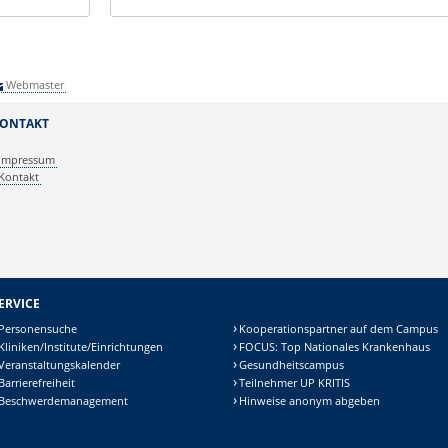
Webmaster
ONTAKT
Impressum
Kontakt
ERVICE
Personensuche
Kooperationspartner auf dem Campus
Kliniken/Institute/Einrichtungen
FOCUS: Top Nationales Krankenhaus
Veranstaltungskalender
Gesundheitscampus
Barrierefreiheit
Teilnehmer UP KRITIS
Beschwerdemanagement
Hinweise anonym abgeben