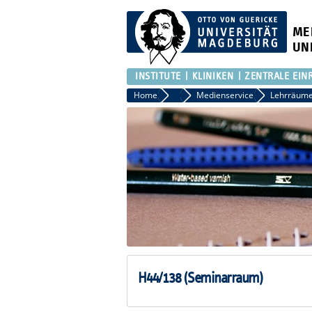
ME
UN
INSTITUTE
KLINIKEN
ZENTRALE EIN
Home
Marketing, Kommunikation und Me
Medienservice
Lehrräum
H44/138 (Seminarraum)