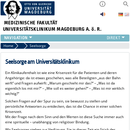
MEDIZINISCHE FAKULTÄT
UNIVERSITÄTSKLINIKUM MAGDEBURG A. ö. R.
INSTITUTE
Home
Patienten & Gäste
Seelsorge
KLINIKEN
ZENTRALE EINRICHTUNGEN
Seelsorge am Universitätsklinikum
FORSCHUNG
Ein Klinikaufenthalt ist wie eine Krisenzeit für die Patienten und deren
PRESSE
Angehörige: da ist etwas geschehen, was alle Beteiligten „aus der Bahn
ÜBER UNS
wirft“ und Fragen aufwirft: „Warum geschieht mir das?“ – „Was ist da
eigentlich los mit mir?“ – „Wie soll es weiter gehen?“ – „Was ist mir wirklich
INTERNATIONAL
wichtig?“
INTRANET
Solchen Fragen auf der Spur zu sein, sie bewusst zu stellen und
persönliche Antworten zu entdecken, das ist die Chance in einer solchen
Krisenzeit.
Mit der Frage nach dem Sinn und den Werten ist diese Suche immer auch
eine spirituelle – unabhängig von religiöser Bindung.
Wir Seelsorger stehen zur Verfügung, Sie in dieser Zeit ein Stück des