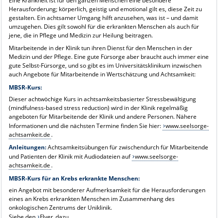
Eine Krankheit ist für den ganzen Menschen eine besondere
Herausforderung; körperlich, geistig und emotional gilt es, diese Zeit zu
gestalten. Ein achtsamer Umgang hilft anzusehen, was ist – und damit
umzugehen. Dies gilt sowohl für die erkrankten Menschen als auch für
jene, die in Pflege und Medizin zur Heilung beitragen.
Mitarbeitende in der Klinik tun ihren Dienst für den Menschen in der
Medizin und der Pflege. Eine gute Fürsorge aber braucht auch immer eine
gute Selbst-Fürsorge, und so gibt es im Universitätsklinikum inzwischen
auch Angebote für Mitarbeitende in Wertschätzung und Achtsamkeit:
MBSR-Kurs:
Dieser achtwöchige Kurs in achtsamkeitsbasierter Stressbewältigung
(mindfulness-based stress reduction) wird in der Klinik regelmäßig
angeboten für Mitarbeitende der Klinik und andere Personen. Nähere
Informationen und die nächsten Termine finden Sie hier:
www.seelsorge-
achtsamkeit.de
.
Anleitungen:
Achtsamkeitsübungen für zwischendurch für Mitarbeitende
und Patienten der Klinik mit Audiodateien auf
www.seelsorge-
achtsamkeit.de
.
MBSR-Kurs für an Krebs erkrankte Menschen:
ein Angebot mit besonderer Aufmerksamkeit für die Herausforderungen
eines an Krebs erkrankten Menschen im Zusammenhang des
onkologischen Zentrums der Uniklinik.
Siehe den
Flyer
dazu.