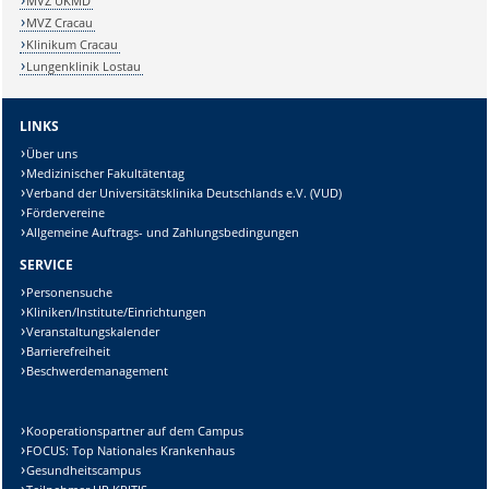
MVZ UKMD
MVZ Cracau
Klinikum Cracau
Lungenklinik Lostau
LINKS
Über uns
Medizinischer Fakultätentag
Verband der Universitätsklinika Deutschlands e.V. (VUD)
Fördervereine
Allgemeine Auftrags- und Zahlungsbedingungen
SERVICE
Personensuche
Kliniken/Institute/Einrichtungen
Veranstaltungskalender
Barrierefreiheit
Beschwerdemanagement
Kooperationspartner auf dem Campus
FOCUS: Top Nationales Krankenhaus
Gesundheitscampus