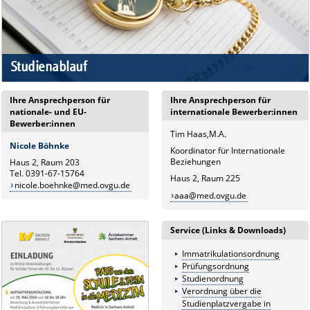
Studienablauf
Ihre Ansprechperson für
Ihre Ansprechperson für
nationale- und EU-
internationale Bewerber:innen
Bewerber:innen
Tim Haas,M.A.
Nicole Böhnke
Koordinator für Internationale
Beziehungen
Haus 2, Raum 203
Tel. 0391-67-15764
Haus 2, Raum 225
nicole.boehnke@med.ovgu.de
aaa@med.ovgu.de
Service (Links & Downloads)
Immatrikulationsordnung
Prüfungsordnung
Studienordnung
Verordnung über die
Studienplatzvergabe in