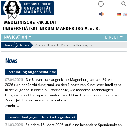
MEDIZINISCHE FAKULTÄT
UNIVERSITÄTSKLINIKUM MAGDEBURG A. ö. R.
INSTITUTE
Home
News
Archiv News
Pressemitteilungen
KLINIKEN
ZENTRALE EINRICHTUNGEN
News
FORSCHUNG
Fortbildung Augenheilkunde
PRESSE
07.04.2026 -
Die Universitätsaugenklinik Magdeburg lädt am 29. April
ÜBER UNS
2026 zu einer Fortbildung rund um den Einsatz von Künstlicher Intelligenz
INTERNATIONAL
in der Augenheilkunde ein. Erfahren Sie, wie moderne Technologien
INTRANET
Diagnostik und Therapie verändern: vor Ort im Hörsaal 7 oder online via
Zoom. Jetzt informieren und teilnehmen!
mehr ...
Spendenlauf gegen Brustkrebs gestartet
31.03.2026 -
Seit dem 16. März 2026 läuft eine besondere Spendenaktion