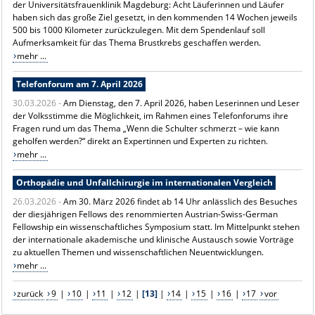
der Universitätsfrauenklinik Magdeburg: Acht Läuferinnen und Läufer
haben sich das große Ziel gesetzt, in den kommenden 14 Wochen jeweils
500 bis 1000 Kilometer zurückzulegen.
Mit dem Spendenlauf soll
Aufmerksamkeit für das Thema Brustkrebs geschaffen werden.
mehr ...
Telefonforum am 7. April 2026
30.03.2026 -
Am Dienstag, den 7. April 2026, haben Leserinnen und Leser
der Volksstimme die Möglichkeit, im Rahmen eines Telefonforums ihre
Fragen rund um das Thema „Wenn die Schulter schmerzt – wie kann
geholfen werden?“ direkt an Expertinnen und Experten zu richten.
mehr ...
Orthopädie und Unfallchirurgie im internationalen Vergleich
26.03.2026 -
Am 30. März 2026 findet ab 14 Uhr anlässlich des Besuches
der diesjährigen Fellows des renommierten Austrian-Swiss-German
Fellowship ein wissenschaftliches Symposium statt. Im Mittelpunkt stehen
der internationale akademische und klinische Austausch sowie Vorträge
zu aktuellen Themen und wissenschaftlichen Neuentwicklungen.
mehr ...
zurück
9
|
10
|
11
|
12
|
[13]
|
14
|
15
|
16
|
17
vor