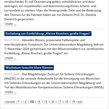
verabschiedet. Er soll Orientierung geben, sensibilisieren und dazu
beitragen, ein respektvolles und diskriminierungsfreies Arbeits- und
Lernumfeld zu stärken. Über die Hintergründe, Ziele und die Bedeutung
des Themas für die Fakultät haben wir mit Dekanin Prof. Dr. Daniela
Dieterich gesprochen.
mehr ...
Einladung zur Fortbildung „Kleine Knochen, große Fragen“
06.07.2026 -
Aktuelles Wissen, praxisnahe Fallbeispiele und
interdisziplinärer Austausch: Die Universitätsmedizin Magdeburg lädt am
7. November 2026 gemeinsam mit den Mitveranstaltern zur zertifizierten
Fortbildung „Kleine Knochen, große Fragen“ ein.
mehr ...
Wachstum braucht klare Namen
03.07.2026 -
Das Magdeburger Zentrum für Seltene Erkrankungen
(MaZSE) ist die zentrale Anlaufstelle für die Versorgung von Menschen
mit Seltenen Erkrankungen an der Universitätsmedizin Magdeburg und
Teil des Mitteldeutschen Kompetenznetzes Seltene Erkrankungen (MKSE).
mehr ...
zurück
1
|
2
|
[3]
|
4
|
5
|
6
|
7
|
8
|
9
vor