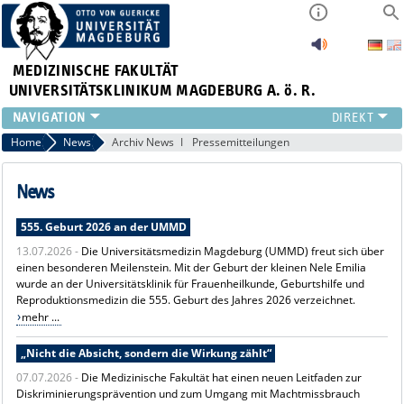
MEDIZINISCHE FAKULTÄT
UNIVERSITÄTSKLINIKUM MAGDEBURG A. ö. R.
INSTITUTE
Home
News
Archiv News
Pressemitteilungen
KLINIKEN
ZENTRALE EINRICHTUNGEN
News
FORSCHUNG
555. Geburt 2026 an der UMMD
PRESSE
13.07.2026 -
Die Universitätsmedizin Magdeburg (UMMD) freut sich über
ÜBER UNS
einen besonderen Meilenstein. Mit der Geburt der kleinen Nele Emilia
INTERNATIONAL
wurde an der Universitätsklinik für Frauenheilkunde, Geburtshilfe und
INTRANET
Reproduktionsmedizin die 555. Geburt des Jahres 2026 verzeichnet.
mehr ...
„Nicht die Absicht, sondern die Wirkung zählt“
07.07.2026 -
Die Medizinische Fakultät hat einen neuen Leitfaden zur
Diskriminierungsprävention und zum Umgang mit Machtmissbrauch