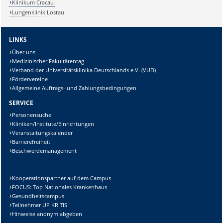
Klinikum Cracau
Lungenklinik Lostau
LINKS
Über uns
Medizinischer Fakultätentag
Verband der Universitätsklinika Deutschlands e.V. (VUD)
Fördervereine
Allgemeine Auftrags- und Zahlungsbedingungen
SERVICE
Personensuche
Kliniken/Institute/Einrichtungen
Veranstaltungskalender
Barrierefreiheit
Beschwerdemanagement
Kooperationspartner auf dem Campus
FOCUS: Top Nationales Krankenhaus
Gesundheitscampus
Teilnehmer UP KRITIS
Hinweise anonym abgeben