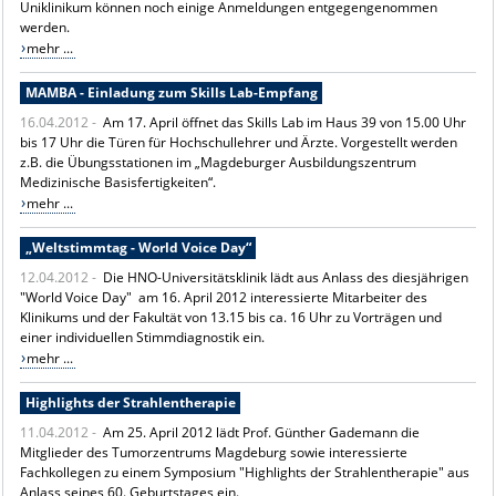
Uniklinikum können noch einige Anmeldungen entgegengenommen
werden.
mehr ...
MAMBA - Einladung zum Skills Lab-Empfang
16.04.2012 -
Am 17. April öffnet das Skills Lab im Haus 39 von 15.00 Uhr
bis 17 Uhr die Türen für Hochschullehrer und Ärzte. Vorgestellt werden
z.B. die Übungsstationen im „Magdeburger Ausbildungszentrum
Medizinische Basisfertigkeiten“.
mehr ...
„Weltstimmtag - World Voice Day“
12.04.2012 -
Die HNO-Universitätsklinik lädt aus Anlass des diesjährigen
"World Voice Day" am 16. April 2012 interessierte Mitarbeiter des
Klinikums und der Fakultät von 13.15 bis ca. 16 Uhr zu Vorträgen und
einer individuellen Stimmdiagnostik ein.
mehr ...
Highlights der Strahlentherapie
11.04.2012 -
Am 25. April 2012 lädt Prof. Günther Gademann die
Mitglieder des Tumorzentrums Magdeburg sowie interessierte
Fachkollegen zu einem Symposium "Highlights der Strahlentherapie" aus
Anlass seines 60. Geburtstages ein.