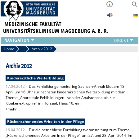
MEDIZINISCHE FAKULTÄT
UNIVERSITÄTSKLINIKUM MAGDEBURG A. ö. R.
INSTITUTE
Home
Archiv News
Archiv 2012
KLINIKEN
ZENTRALE EINRICHTUNGEN
Archiv 2012
FORSCHUNG
Kinderärztliche Weiterbildung
PRESSE
17.04.2012 -
Das Fehlbildungsmonitoring Sachsen-Anhalt lädt am 18.
ÜBER UNS
April um 16 Uhr zur nächsten kinderärztlichen Weiterbildung mit dem
INTERNATIONAL
Thema „Anorektale Fehlbildungen - von der Analstenose bis zur
INTRANET
Kloakenextrophie" im Hörsaal, Haus 10, ein.
mehr ...
Rückenschonendes Arbeiten in der Pflege
16.04.2012 -
Für die betriebliche Fortbildungsveranstaltung zum Thema
„Rückenschonendes Arbeiten in der Pflege“ am 27. und 28. April 2014 im