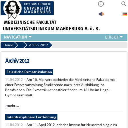
MEDIZINISCHE FAKULTÄT
UNIVERSITÄTSKLINIKUM MAGDEBURG A. ö. R.
INSTITUTE
Home
Archiv News
Archiv 2012
KLINIKEN
ZENTRALE EINRICHTUNGEN
Archiv 2012
FORSCHUNG
Feierliche Exmatrikulation
PRESSE
11.04.2012 -
Am 16. Mai verabschiedet die Medizinische Fakultät mit
ÜBER UNS
einer Festveranstaltung Studierende nach ihrer Ausbildung ins
INTERNATIONAL
Berufsleben. Die Exmatrikulationsfeier findet um 18 Uhr im Hegel-
INTRANET
Gymnasium statt.
mehr ...
Interdisziplinäre Fortbildung
11.04.2012 -
Am 11. April 2012 lädt das Institut für Neuroradiologie zu