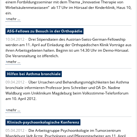
einem Fortbildungsseminar mit dem Thema „Innovative Therapie von
Wirbelsäulenmetastasen“ ab 17 Uhr im Hörsaal der Kinderklinik, Haus 10,
ein.
mehr ...
ASG-Fellows zu Besuch in der Orthopädie
10.04.2012 -
Drei Stipendiaten des Austrian-Swiss-German-Fellowship
werden am 11. April auf Einladung der Orthopädischen Klinik Vorträge aus
ihren Arbeitsgebieten halten. Beginn ist um 14.30 Uhr im Demo-Hörsaal.
Die Veranstaltung ist öffentlich.
mehr ...
Hilfen bei Asthma bronchiale
09.04.2012 -
Über Ursachen und Behandlungsmöglichkeiten bei Asthma
bronchiale informieren Professor Jens Schreiber und OÄ Dr. Nadine
Waldburg vom Uniklinikum Magdeburg beim Volksstimme-Telefonforum
am 10. April 2012.
mehr ...
Klinisch-psychoonkologische Konferenz
05.04.2012 -
Die Arbeitsgruppe Psychoonkologie im Tumorzentrum
Magdeburg lädt Ärzte, Psychologen und Pflegemitarbeiter am 11. April