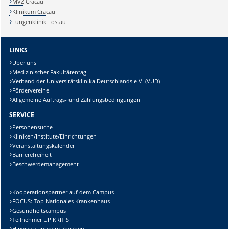
MVZ Cracau
Klinikum Cracau
Lungenklinik Lostau
LINKS
Über uns
Medizinischer Fakultätentag
Verband der Universitätsklinika Deutschlands e.V. (VUD)
Fördervereine
Allgemeine Auftrags- und Zahlungsbedingungen
SERVICE
Personensuche
Kliniken/Institute/Einrichtungen
Veranstaltungskalender
Barrierefreiheit
Beschwerdemanagement
Kooperationspartner auf dem Campus
FOCUS: Top Nationales Krankenhaus
Gesundheitscampus
Teilnehmer UP KRITIS
Hinweise anonym abgeben