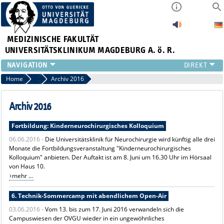
MEDIZINISCHE FAKULTÄT
UNIVERSITÄTSKLINIKUM MAGDEBURG A. ö. R.
INSTITUTE
Home
Archiv News
Archiv 2016
KLINIKEN
ZENTRALE EINRICHTUNGEN
Archiv 2016
FORSCHUNG
Fortbildung: Kinderneurochirurgisches Kolloquium
PRESSE
06.06.2016 -
Die Universitätsklinik für Neurochirurgie wird künftig alle drei
ÜBER UNS
Monate die Fortbildungsveranstaltung "Kinderneurochirurgisches
INTERNATIONAL
Kolloquium" anbieten. Der Auftakt ist am 8. Juni um 16.30 Uhr im Hörsaal
INTRANET
von Haus 10.
mehr ...
6. Technik-Sommercamp mit abendlichem Open-Air
03.06.2016 -
Vom 13. bis zum 17. Juni 2016 verwandeln sich die
Campuswiesen der OVGU wieder in ein ungewöhnliches