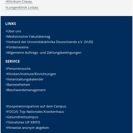
Klinikum Cracau
Lungenklinik Lostau
LINKS
Über uns
Medizinischer Fakultätentag
Verband der Universitätsklinika Deutschlands e.V. (VUD)
Fördervereine
Allgemeine Auftrags- und Zahlungsbedingungen
SERVICE
Personensuche
Kliniken/Institute/Einrichtungen
Veranstaltungskalender
Barrierefreiheit
Beschwerdemanagement
Kooperationspartner auf dem Campus
FOCUS: Top Nationales Krankenhaus
Gesundheitscampus
Teilnehmer UP KRITIS
Hinweise anonym abgeben