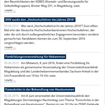
den Räumlichkeiten der KOBES (Kontakt- und Beratungsstelle für
Selbsthilfegruppen), Breiter Weg 251, in Magdeburg, statt.
mehr ...
DHV sucht den „Hochschullehrer des Jahres 2016“
09.06.2016 -
Wer wird „Hochschullehrer/in der Jahres 2016“? Zum elften
Mal ehrt der Deutsche Hochschulverband einen Hochschullehrer, der
oder die sich durch außergewöhnliches Engagement besonders verdient
gemacht hat. Kandidaten können bis zum 30. September 2016
vorgeschlagen werden.
mehr ...
Fortbildungsveranstaltung für Hebammen
06.06.2016 -
Am Mittwoch, 8. Juni 2016, findet eine Fortbildung für
Hebammen als gemeinsame Veranstaltung der Universitätsfrauenklinik
Magdeburg und des Landeshebammenverbandes Sachsen-Anhalt in der
Uni-Frauenklinik von 10 bis 16 Uhr statt.
mehr ...
Fortschritte in der Behandlung von Hauttumoren
06.06.2016 -
Am 8. Juni veranstaltet die Universitätshautklinik den
Magdeburger Dermatologen Nachmittag zum Thema "Fortschritte in der
Behandlung von Hauttumoren". Beginn ist um 16 Uhr im ZENIT-Gebäude.