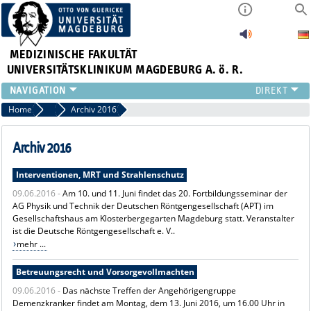
MEDIZINISCHE FAKULTÄT
UNIVERSITÄTSKLINIKUM MAGDEBURG A. ö. R.
INSTITUTE
Home
Archiv News
Archiv 2016
KLINIKEN
ZENTRALE EINRICHTUNGEN
Archiv 2016
FORSCHUNG
Interventionen, MRT und Strahlenschutz
PRESSE
09.06.2016 -
Am 10. und 11. Juni findet das 20. Fortbildungsseminar der
ÜBER UNS
AG Physik und Technik der Deutschen Röntgengesellschaft (APT) im
INTERNATIONAL
Gesellschaftshaus am Klosterbergegarten Magdeburg statt. Veranstalter
INTRANET
ist die Deutsche Röntgengesellschaft e. V..
mehr ...
Betreuungsrecht und Vorsorgevollmachten
09.06.2016 -
Das nächste Treffen der Angehörigengruppe
Demenzkranker findet am Montag, dem 13. Juni 2016, um 16.00 Uhr in