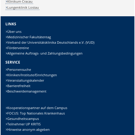
Klinikum Cracau
Lungenklinik Lostau
LINKS
Über uns
Medizinischer Fakultätentag
Verband der Universitätsklinika Deutschlands e.V. (VUD)
Fördervereine
Allgemeine Auftrags- und Zahlungsbedingungen
SERVICE
Personensuche
Kliniken/Institute/Einrichtungen
Veranstaltungskalender
Barrierefreiheit
Beschwerdemanagement
Kooperationspartner auf dem Campus
FOCUS: Top Nationales Krankenhaus
Gesundheitscampus
Teilnehmer UP KRITIS
Hinweise anonym abgeben