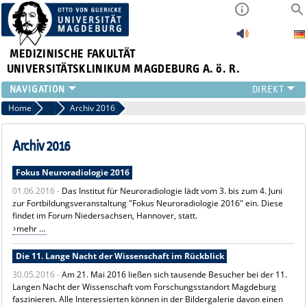
MEDIZINISCHE FAKULTÄT
UNIVERSITÄTSKLINIKUM MAGDEBURG A. ö. R.
INSTITUTE
Home
Archiv News
Archiv 2016
KLINIKEN
ZENTRALE EINRICHTUNGEN
Archiv 2016
FORSCHUNG
Fokus Neuroradiologie 2016
PRESSE
01.06.2016 -
Das Institut für Neuroradiologie lädt vom 3. bis zum 4. Juni
ÜBER UNS
zur Fortbildungsveranstaltung "Fokus Neuroradiologie 2016" ein. Diese
INTERNATIONAL
findet im Forum Niedersachsen, Hannover, statt.
INTRANET
mehr ...
Die 11. Lange Nacht der Wissenschaft im Rückblick
30.05.2016 -
Am 21. Mai 2016 ließen sich tausende Besucher bei der 11.
Langen Nacht der Wissenschaft vom Forschungsstandort Magdeburg
faszinieren. Alle Interessierten können in der Bildergalerie davon einen