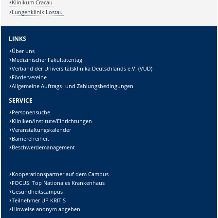
Klinikum Cracau
Lungenklinik Lostau
LINKS
Über uns
Medizinischer Fakultätentag
Verband der Universitätsklinika Deutschlands e.V. (VUD)
Fördervereine
Allgemeine Auftrags- und Zahlungsbedingungen
SERVICE
Personensuche
Kliniken/Institute/Einrichtungen
Veranstaltungskalender
Barrierefreiheit
Beschwerdemanagement
Kooperationspartner auf dem Campus
FOCUS: Top Nationales Krankenhaus
Gesundheitscampus
Teilnehmer UP KRITIS
Hinweise anonym abgeben