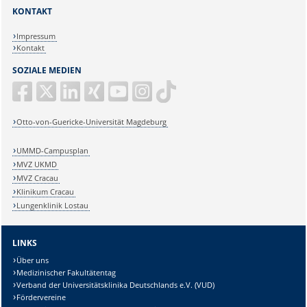
KONTAKT
Impressum
Kontakt
SOZIALE MEDIEN
Otto-von-Guericke-Universität Magdeburg
UMMD-Campusplan
MVZ UKMD
MVZ Cracau
Klinikum Cracau
Lungenklinik Lostau
LINKS
Über uns
Medizinischer Fakultätentag
Verband der Universitätsklinika Deutschlands e.V. (VUD)
Fördervereine