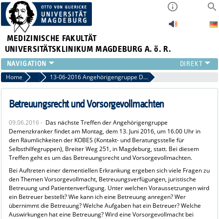
MEDIZINISCHE FAKULTÄT
UNIVERSITÄTSKLINIKUM MAGDEBURG A. ö. R.
INSTITUTE
Home
Archiv 2016
13-06-2016 Angehörigengruppe Demenzkranker
KLINIKEN
ZENTRALE EINRICHTUNGEN
Betreuungsrecht und Vorsorgevollmachten
FORSCHUNG
09.06.2016 -
Das nächste Treffen der Angehörigengruppe
PRESSE
Demenzkranker findet am Montag, dem 13. Juni 2016, um 16.00 Uhr in
ÜBER UNS
den Räumlichkeiten der KOBES (Kontakt- und Beratungsstelle für
Selbsthilfegruppen), Breiter Weg 251, in Magdeburg, statt. Bei diesem
INTERNATIONAL
Treffen geht es um das Betreuungsrecht und Vorsorgevollmachten.
INTRANET
Bei Auftreten einer dementiellen Erkrankung ergeben sich viele Fragen zu
den Themen Vorsorgevollmacht, Betreuungsverfügungen, juristische
Betreuung und Patientenverfügung. Unter welchen Voraussetzungen wird
ein Betreuer bestellt? Wie kann ich eine Betreuung anregen? Wer
übernimmt die Betreuung? Welche Aufgaben hat ein Betreuer? Welche
Auswirkungen hat eine Betreuung? Wird eine Vorsorgevollmacht bei