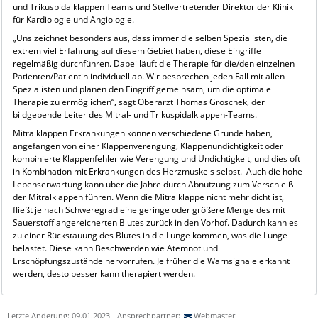
und Trikuspidalklappen Teams und Stellvertretender Direktor der Klinik
für Kardiologie und Angiologie.
„Uns zeichnet besonders aus, dass immer die selben Spezialisten, die
extrem viel Erfahrung auf diesem Gebiet haben, diese Eingriffe
regelmäßig durchführen. Dabei läuft die Therapie für die/den einzelnen
Patienten/Patientin individuell ab. Wir besprechen jeden Fall mit allen
Spezialisten und planen den Eingriff gemeinsam, um die optimale
Therapie zu ermöglichen“, sagt Oberarzt Thomas Groschek, der
bildgebende Leiter des Mitral- und Trikuspidalklappen-Teams.
Mitralklappen Erkrankungen können verschiedene Gründe haben,
angefangen von einer Klappenverengung, Klappenundichtigkeit oder
kombinierte Klappenfehler wie Verengung und Undichtigkeit, und dies oft
in Kombination mit Erkrankungen des Herzmuskels selbst. Auch die hohe
Lebenserwartung kann über die Jahre durch Abnutzung zum Verschleiß
der Mitralklappen führen. Wenn die Mitralklappe nicht mehr dicht ist,
fließt je nach Schweregrad eine geringe oder größere Menge des mit
Sauerstoff angereicherten Blutes zurück in den Vorhof. Dadurch kann es
zu einer Rückstauung des Blutes in die Lunge kommen, was die Lunge
belastet. Diese kann Beschwerden wie Atemnot und
Erschöpfungszustände hervorrufen. Je früher die Warnsignale erkannt
werden, desto besser kann therapiert werden.
Letzte Änderung: 09.01.2023 - Ansprechpartner:
Webmaster