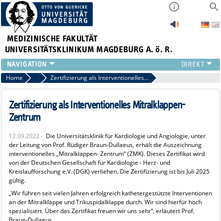
MEDIZINISCHE FAKULTÄT
UNIVERSITÄTSKLINIKUM MAGDEBURG A. ö. R.
INSTITUTE
Home
Archiv 2022
Zertifizierung als Interventionelles Mitralklappen-Zentrum
KLINIKEN
ZENTRALE EINRICHTUNGEN
Zertifizierung als Interventionelles Mitralklappen-
FORSCHUNG
Zentrum
PRESSE
12.09.2022 -
Die Universitätsklinik für Kardiologie und Angiologie, unter
ÜBER UNS
der Leitung von Prof. Rüdiger Braun-Dullaeus, erhält die Auszeichnung
INTERNATIONAL
interventionelles „Mitralklappen- Zentrum“ (ZMK). Dieses Zertifikat wird
von der Deutschen Gesellschaft für Kardiologie - Herz- und
INTRANET
Kreislaufforschung e.V. (DGK) verliehen. Die Zertifizierung ist bis Juli 2025
gültig.
„Wir führen seit vielen Jahren erfolgreich kathetergestützte Interventionen
an der Mitralklappe und Trikuspidalklappe durch. Wir sind hierfür hoch
spezialisiert. Über das Zertifikat freuen wir uns sehr“, erläutert Prof.
Braun-Dullaeus.