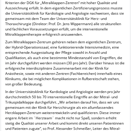
Kriterien der DGK für „Mitralklappen-Zentren“ mit hoher Qualität und
Auszeichnung erfüllt. In dem eigentlichen Zertifizierungsprozess musste
die Universitätsklinik für Kardiologie und Angiologie nachweisen, dass sie
gemeinsam mit dem Team der Universitätsklinik für Herz- und
Thoraxchirurgie (Direktor: Prof. Dr. Jens Wippermann) alle strukturellen
und fachlichen Voraussetzungen erfüllt, um die interventionelle
Mitralklappentherapie erfolgreich anzuwenden.
Zum Mitralklappen-Zentrum gehören neben dem eigentlichen Zentrum,
der Hybrid-Operationssaal, eine funktionierende Intensivmedizin, eine
entsprechende Ausgestaltung der Pflege sowohl in Anzahl und
Qualifikation, als auch eine bestimmte Mindestanzahl von Eingriffen, die
im Jahr durchgeführt werden müssen (30 pro Jahr). Darüber hinaus ist die
erfolgreiche interdisziplinäre Zusammenarbeit mit der Klinik für
Anästhesie, sowie mit anderen Zentren (Fachbereichen) innerhalb eines
Klinikums, die bei möglichen Komplikationen in Rufbereitschaft stehen,
von großer Bedeutung.
In der Universitätsklinik für Kardiologie und Angiologie werden pro Jahr
durchschnittlich 50 bis 70 interventionelle Eingriffe an der Mitral- und
Trikuspidalklappe durchgeführt. „Wir arbeiten darauf hin, dass wir uns
gemeinsam mit der Klinik für Herzchirurgie als ein allumfassendes
Herzklappen-Zentrum weiterentwickeln und qualifizieren. Diese immer
engere Arbeit im ´Herzteam´ macht nicht nur Spaß, sondern erhöht
stetig die Qualität unserer Arbeit und kommt direkt unseren Patientinnen
und Patienten zugute“, so Prof. Alexander Schmeißer, Leiter des Mitral-