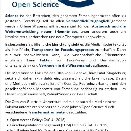
Science
ist das Bestreben, den gesamten Forschungsprozess offen zu
gestalten. Forschung soll so allen
verständlich zugänglich
gemacht
werden. Offene Wissenschaft ist essentiell für den
Austausch und die
Weiterentwicklung neuer Erkenntnisse
, unter anderem auch um
Krankheiten zu erforschen und neue Therapien zu entwickeln.
Insbesondere als öffentliche Einrichtung sieht es die Medizinische Fakultät
als ihre Pflicht,
Transparenz im Forschungsprozess
zu schaffen. Denn
nur wer nachvollziehen kann, wie wissenschaftliche Erkenntnisse
entstehen, kann
Fakten
von Fake-News und Desinformation
unterscheiden – und
Vertrauen in die Wissenschaft
aufbauen.
Die Medizinische Fakultät der Otto-von-Guericke-Universität Magdeburg
setzt sich daher aktiv dafür ein, wissenschaftliche Erkenntnisse, Daten
und Methoden offen zu teilen, um Qualität, Reproduzierbarkeit und den
gesellschaftlichen Mehrwert von Forschung nachhaltig zu stärken - im
Dienst von Wissenschaft, Patient*innen und Gesellschaft.
Die Otto-von-Guericke-Universität und mit ihr auch die Medizinische
Fakultät unterstützen bereits
seit
vielen Jahren Open Science durch
verschiedene
Transferinstrumente
, dazu zählen:
Open Access Policy (OvGU - 2018)
Forschungsdatenmanagement (FDM) Leitlinie (OvGU - 2019)
Publikationsfond
für Open Access Publikationen (MED - 2019)