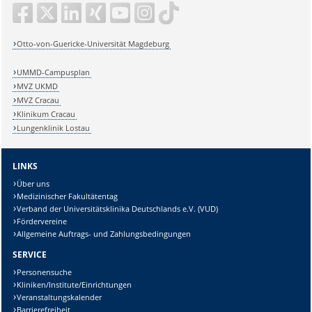
Otto-von-Guericke-Universität Magdeburg
UMMD-Campusplan
MVZ UKMD
MVZ Cracau
Klinikum Cracau
Lungenklinik Lostau
LINKS
Über uns
Medizinischer Fakultätentag
Verband der Universitätsklinika Deutschlands e.V. (VUD)
Fördervereine
Allgemeine Auftrags- und Zahlungsbedingungen
SERVICE
Personensuche
Kliniken/Institute/Einrichtungen
Veranstaltungskalender
Barrierefreiheit