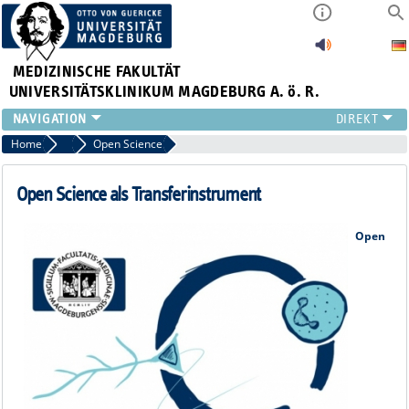
MEDIZINISCHE FAKULTÄT
UNIVERSITÄTSKLINIKUM MAGDEBURG A. ö. R.
INSTITUTE
Home
Transfer
Open Science
KLINIKEN
ZENTRALE EINRICHTUNGEN
Open Science als Transferinstrument
FORSCHUNG
PRESSE
Open
ÜBER UNS
INTERNATIONAL
INTRANET