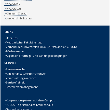
MVZ UKMD
MVZ Cracau
Klinikum Cracau
Lungenklinik Lostau
LINKS
Über uns
Medizinischer Fakultätentag
Verband der Universitätsklinika Deutschlands e.V. (VUD)
Fördervereine
Allgemeine Auftrags- und Zahlungsbedingungen
SERVICE
Personensuche
Kliniken/Institute/Einrichtungen
Veranstaltungskalender
Barrierefreiheit
Beschwerdemanagement
Kooperationspartner auf dem Campus
FOCUS: Top Nationales Krankenhaus
Gesundheitscampus