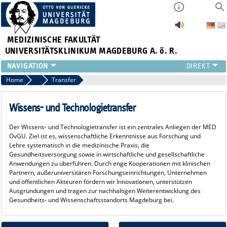
MEDIZINISCHE FAKULTÄT
UNIVERSITÄTSKLINIKUM MAGDEBURG A. ö. R.
INSTITUTE
Home
Forschung
Transfer
KLINIKEN
ZENTRALE EINRICHTUNGEN
Wissens- und Technologietransfer
FORSCHUNG
Der Wissens- und Technologietransfer ist ein zentrales Anliegen der MED
PRESSE
OvGU. Ziel ist es, wissenschaftliche Erkenntnisse aus Forschung und
ÜBER UNS
Lehre systematisch in die medizinische Praxis, die
Gesundheitsversorgung sowie in wirtschaftliche und gesellschaftliche
INTERNATIONAL
Anwendungen zu überführen. Durch enge Kooperationen mit klinischen
INTRANET
Partnern, außeruniversitären Forschungseinrichtungen, Unternehmen
und öffentlichen Akteuren fördern wir Innovationen, unterstützen
Ausgründungen und tragen zur nachhaltigen Weiterentwicklung des
Gesundheits- und Wissenschaftsstandorts Magdeburg bei.