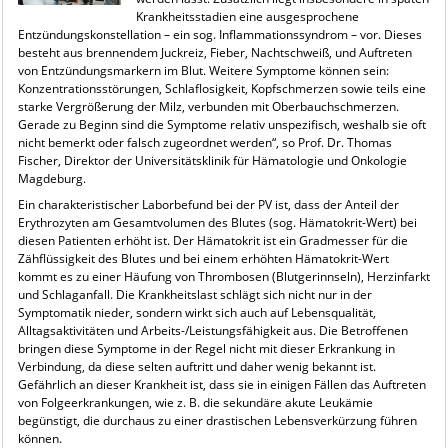
Krankheitsstadien eine ausgesprochene
Entzündungskonstellation – ein sog. Inflammationssyndrom – vor. Dieses
besteht aus brennendem Juckreiz, Fieber, Nachtschweiß, und Auftreten
von Entzündungsmarkern im Blut. Weitere Symptome können sein:
Konzentrationsstörungen, Schlaflosigkeit, Kopfschmerzen sowie teils eine
starke Vergrößerung der Milz, verbunden mit Oberbauchschmerzen.
Gerade zu Beginn sind die Symptome relativ unspezifisch, weshalb sie oft
nicht bemerkt oder falsch zugeordnet werden“, so Prof. Dr. Thomas
Fischer, Direktor der Universitätsklinik für Hämatologie und Onkologie
Magdeburg.
Ein charakteristischer Laborbefund bei der PV ist, dass der Anteil der
Erythrozyten am Gesamtvolumen des Blutes (sog. Hämatokrit-Wert) bei
diesen Patienten erhöht ist. Der Hämatokrit ist ein Gradmesser für die
Zähflüssigkeit des Blutes und bei einem erhöhten Hämatokrit-Wert
kommt es zu einer Häufung von Thrombosen (Blutgerinnseln), Herzinfarkt
und Schlaganfall. Die Krankheitslast schlägt sich nicht nur in der
Symptomatik nieder, sondern wirkt sich auch auf Lebensqualität,
Alltagsaktivitäten und Arbeits-/Leistungsfähigkeit aus. Die Betroffenen
bringen diese Symptome in der Regel nicht mit dieser Erkrankung in
Verbindung, da diese selten auftritt und daher wenig bekannt ist.
Gefährlich an dieser Krankheit ist, dass sie in einigen Fällen das Auftreten
von Folgeerkrankungen, wie z. B. die sekundäre akute Leukämie
begünstigt, die durchaus zu einer drastischen Lebensverkürzung führen
können.