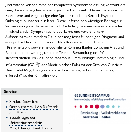
„Betroffene können mit einer komplexen Symptombelastung konfrontiert
sein, die auch psychosoziale Folgen nach sich zieht. Daher bieten wir für
Betroffene und Angehörige eine Sprechstunde im Bereich Psycho-
Onkologie in unserer Klinik an. Diese liefert einen wichtigen Beitrag zur
Verbesserung der Lebensqualität. Die Polycythaemia vera wird vor allem
hinsichtlich der Symptomlast oft verkannt und verdient mehr
Aufmerksamkeit mit dem Ziel einer möglichst frühzeitigen Diagnose und
adäquaten Therapie. Ein verstärktes Bewusstsein für dieses
Krankheitsbild sowie eine optimierte Kommunikation zwischen Arzt und
Patient sind notwendig, um die effiziente Behandlung der PV
sicherzustellen. Im Gesundheitscampus ´Immunologie, Infektiologie und
3
Inflammation (GC-I
)“ der Medizinischen Fakultät der Otto-von-Guericke
Universität Magdeburg wird diese Erkrankung schwerpunktmäßig
erforscht“, so der Klinikdirektor.
Service
Strukturübersicht
Organigramm UMMD (Stand:
Juni 2026)
Beauftragte der
Universitätsmedizin
Magdeburg (Stand: Oktober