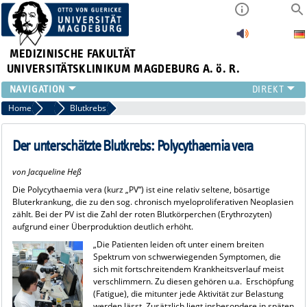
MEDIZINISCHE FAKULTÄT
UNIVERSITÄTSKLINIKUM MAGDEBURG A. ö. R.
INSTITUTE
Home
Ratgeber Gesundheit
Blutkrebs
KLINIKEN
ZENTRALE EINRICHTUNGEN
Der unterschätzte Blutkrebs: Polycythaemia vera
FORSCHUNG
von Jacqueline Heß
PRESSE
Die Polycythaemia vera (kurz „PV“) ist eine relativ seltene, bösartige
ÜBER UNS
Bluterkrankung, die zu den sog. chronisch myeloproliferativen Neoplasien
INTERNATIONAL
zählt. Bei der PV ist die Zahl der roten Blutkörperchen (Erythrozyten)
aufgrund einer Überproduktion deutlich erhöht.
INTRANET
„Die Patienten leiden oft unter einem breiten
Spektrum von schwerwiegenden Symptomen, die
sich mit fortschreitendem Krankheitsverlauf meist
verschlimmern. Zu diesen gehören u.a. Erschöpfung
(Fatigue), die mitunter jede Aktivität zur Belastung
werden lässt. Zusätzlich liegt insbesondere in späten