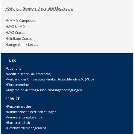
Otto-von-Guericke-Universität Magdeburg
UMMD-Campusplan
MVZ UKMD
MVZ Cracau
Klinikum Cracau
Lungenklinik Lostau
LINKS
Über uns
Medizinischer Fakultätentag
Verband der Universitätsklinika Deutschlands e.V. (VUD)
Fördervereine
Allgemeine Auftrags- und Zahlungsbedingungen
SERVICE
Personensuche
Kliniken/Institute/Einrichtungen
Veranstaltungskalender
Barrierefreiheit
Beschwerdemanagement