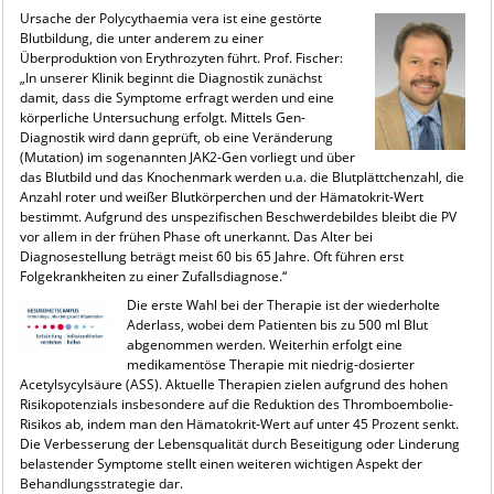
Ursache der Polycythaemia vera ist eine gestörte
Blutbildung, die unter anderem zu einer
Überproduktion von Erythrozyten führt. Prof. Fischer:
„In unserer Klinik beginnt die Diagnostik zunächst
damit, dass die Symptome erfragt werden und eine
körperliche Untersuchung erfolgt. Mittels Gen-
Diagnostik wird dann geprüft, ob eine Veränderung
(Mutation) im sogenannten JAK2-Gen vorliegt und über
das Blutbild und das Knochenmark werden u.a. die Blutplättchenzahl, die
Anzahl roter und weißer Blutkörperchen und der Hämatokrit-Wert
bestimmt. Aufgrund des unspezifischen Beschwerdebildes bleibt die PV
vor allem in der frühen Phase oft unerkannt. Das Alter bei
Diagnosestellung beträgt meist 60 bis 65 Jahre. Oft führen erst
Folgekrankheiten zu einer Zufallsdiagnose.“
Die erste Wahl bei der Therapie ist der wiederholte
Aderlass, wobei dem Patienten bis zu 500 ml Blut
abgenommen werden. Weiterhin erfolgt eine
medikamentöse Therapie mit niedrig-dosierter
Acetylsycylsäure (ASS). Aktuelle Therapien zielen aufgrund des hohen
Risikopotenzials insbesondere auf die Reduktion des Thromboembolie-
Risikos ab, indem man den Hämatokrit-Wert auf unter 45 Prozent senkt.
Die Verbesserung der Lebensqualität durch Beseitigung oder Linderung
belastender Symptome stellt einen weiteren wichtigen Aspekt der
Behandlungsstrategie dar.