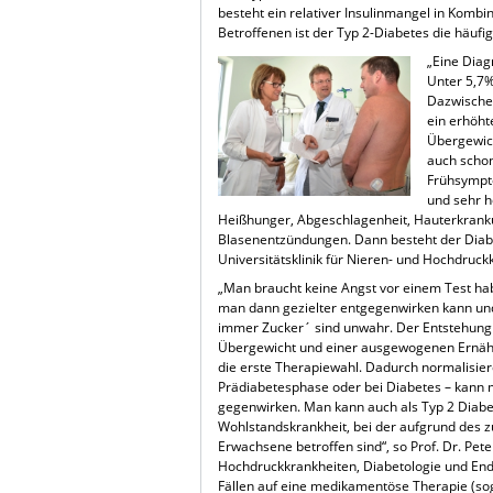
besteht ein relativer Insulinmangel in Komb
Betroffenen ist der Typ 2-Diabetes die häu
„Eine Diag
Unter 5,7% 
Dazwischen
ein erhöht
Übergewich
auch schon
Frühsympto
und sehr h
Heißhunger, Abgeschlagenheit, Hauterkranku
Blasenentzündungen. Dann besteht der Diabete
Universitätsklinik für Nieren- und Hochdruck
„Man braucht keine Angst vor einem Test habe
man dann gezielter entgegenwirken kann und
immer Zucker´ sind unwahr. Der Entstehung
Übergewicht und einer ausgewogenen Ernähr
die erste Therapiewahl. Dadurch normalisieren
Prädiabetesphase oder bei Diabetes – kann m
gegenwirken. Man kann auch als Typ 2 Diabet
Wohlstandskrankheit, bei der aufgrund de
Erwachsene betroffen sind“, so Prof. Dr. Peter
Hochdruckkrankheiten, Diabetologie und Endo
Fällen auf eine medikamentöse Therapie (sog.