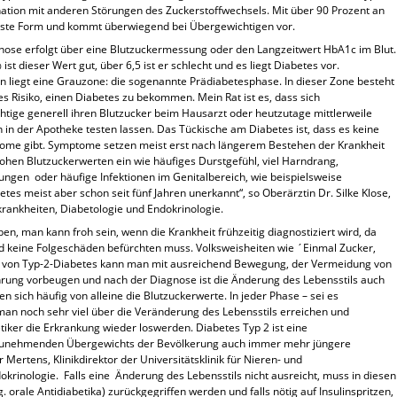
ination mit anderen Störungen des Zuckerstoffwechsels. Mit über 90 Prozent an
figste Form und kommt überwiegend bei Übergewichtigen vor.
nose erfolgt über eine Blutzuckermessung oder den Langzeitwert HbA1c im Blut.
ist dieser Wert gut, über 6,5 ist er schlecht und es liegt Diabetes vor.
 liegt eine Grauzone: die sogenannte Prädiabetesphase. In dieser Zone besteht
es Risiko, einen Diabetes zu bekommen. Mein Rat ist es, dass sich
tige generell ihren Blutzucker beim Hausarzt oder heutzutage mittlerweile
 in der Apotheke testen lassen. Das Tückische am Diabetes ist, dass es keine
me gibt. Symptome setzen meist erst nach längerem Bestehen der Krankheit
ohen Blutzuckerwerten ein wie häufiges Durstgefühl, viel Harndrang,
ngen oder häufige Infektionen im Genitalbereich, wie beispielsweise
s meist aber schon seit fünf Jahren unerkannt“, so Oberärztin Dr. Silke Klose,
krankheiten, Diabetologie und Endokrinologie.
n, man kann froh sein, wenn die Krankheit frühzeitig diagnostiziert wird, da
 keine Folgeschäden befürchten muss. Volksweisheiten wie ´Einmal Zucker,
 von Typ-2-Diabetes kann man mit ausreichend Bewegung, der Vermeidung von
ung vorbeugen und nach der Diagnose ist die Änderung des Lebensstils auch
 sich häufig von alleine die Blutzuckerwerte. In jeder Phase – sei es
an noch sehr viel über die Veränderung des Lebensstils erreichen und
iker die Erkrankung wieder loswerden. Diabetes Typ 2 ist eine
s zunehmenden Übergewichts der Bevölkerung auch immer mehr jüngere
 Mertens, Klinikdirektor der Universitätsklinik für Nieren- und
krinologie. Falls eine Änderung des Lebensstils nicht ausreicht, muss in diesen
 orale Antidiabetika) zurückgegriffen werden und falls nötig auf Insulinspritzen,