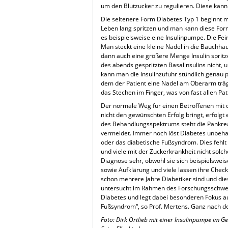
um den Blutzucker zu regulieren. Diese kann 
Die seltenere Form Diabetes Typ 1 beginnt me
Leben lang spritzen und man kann diese For
es beispielsweise eine Insulinpumpe. Die Fe
Man steckt eine kleine Nadel in die Bauchha
dann auch eine größere Menge Insulin spritze
des abends gespritzten Basalinsulins nicht,
kann man die Insulinzufuhr stündlich genau 
dem der Patient eine Nadel am Oberarm trä
das Stechen im Finger, was von fast allen P
Der normale Weg für einen Betroffenen mit d
nicht den gewünschten Erfolg bringt, erfolg
des Behandlungsspektrums steht die Pankrea
vermeidet. Immer noch löst Diabetes unbehan
oder das diabetische Fußsyndrom. Dies fehl
und viele mit der Zuckerkrankheit nicht solc
Diagnose sehr, obwohl sie sich beispielswei
sowie Aufklärung und viele lassen ihre Check
schon mehrere Jahre Diabetiker sind und die
untersucht im Rahmen des Forschungsschwer
Diabetes und legt dabei besonderen Fokus a
Fußsyndrom“, so Prof. Mertens. Ganz nach d
Foto: Dirk Ortlieb mit einer Insulinpumpe im G