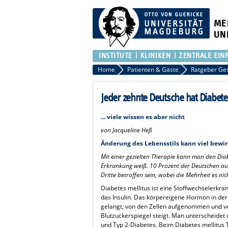
ME
UN
INSTITUTE
KLINIKEN
ZENTRALE EIN
Home
Patienten & Gäste
Ratgeber Ge
Jeder zehnte Deutsche hat Diabete
... viele wissen es aber nicht
v
on Jacqueline Heß
Änderung des Lebensstils kann viel bewi
Mit einer gezielten Therapie kann man den Diab
Erkrankung weiß. 10 Prozent der Deutschen aus 
Dritte betroffen sein, wobei die Mehrheit es nic
Diabetes mellitus ist eine Stoffwechselerkra
das Insulin. Das körpereigene Hormon in der
gelangt, von den Zellen aufgenommen und ver
Blutzuckerspiegel steigt. Man unterscheidet
und Typ 2-Diabetes. Beim Diabetes mellitus T