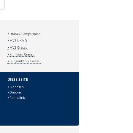
UMMD-Campusplan
MVZ UKMD
MVZ Cracau
Klinikum Cracau
Lungenklinik Lostau
DIESE SEITE
Vorlesen
Drucken
Permalink