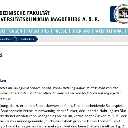
DIZINISCHE FAKULTÄT
IVERSITÄTSKLINIKUM MAGDEBURG A. ö. R.
RICHTUNGEN
FORSCHUNG
PRESSE
ÜBER UNS
INTERNATIONAL
sundheit
Diabetes
s
rken
etes mellitus gut in Schach halten. Voraussetzung dafür ist, dass man von der
allen Altersstufen sind betroffen. Ab einem Alter von 65 Jahren soll sogar jeder
ht weiß.
nkung, die zu erhöhten Blutzuckerwerten führt. Eine entscheidende Rolle spielt
 Bauchspeicheldrüse ist notwendig, damit Zucker, der über die Nahrung ins Blut
arbeitet werden kann. Mangelt es an Insulin, verbleibt der Zucker im Blut – der
 die im Volksmund genannte „Zuckerkrankheit“ grob nach zwei Formen: Typ 1-
yp 1 wird kein eigenes Insulin mehr gebildet und beim Diabetes mellitus Typ 2