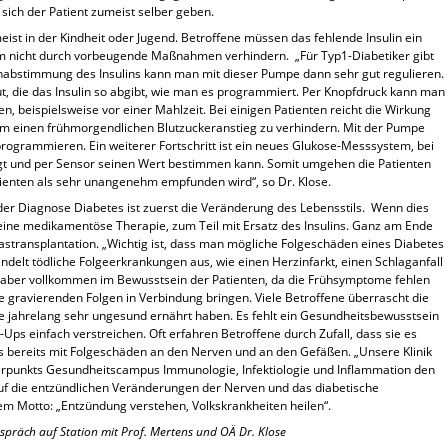
sich der Patient zumeist selber geben.
ist in der Kindheit oder Jugend. Betroffene müssen das fehlende Insulin ein
m nicht durch vorbeugende Maßnahmen verhindern. „Für Typ1-Diabetiker gibt
inabstimmung des Insulins kann man mit dieser Pumpe dann sehr gut regulieren.
ut, die das Insulin so abgibt, wie man es programmiert. Per Knopfdruck kann man
n, beispielsweise vor einer Mahlzeit. Bei einigen Patienten reicht die Wirkung
 um einen frühmorgendlichen Blutzuckeranstieg zu verhindern. Mit der Pumpe
programmieren. Ein weiterer Fortschritt ist ein neues Glukose-Messsystem, bei
gt und per Sensor seinen Wert bestimmen kann. Somit umgehen die Patienten
atienten als sehr unangenehm empfunden wird“, so Dr. Klose.
er Diagnose Diabetes ist zuerst die Veränderung des Lebensstils. Wenn dies
t eine medikamentöse Therapie, zum Teil mit Ersatz des Insulins. Ganz am Ende
stransplantation. „Wichtig ist, dass man mögliche Folgeschäden eines Diabetes
delt tödliche Folgeerkrankungen aus, wie einen Herzinfarkt, einen Schlaganfall
t aber vollkommen im Bewusstsein der Patienten, da die Frühsymptome fehlen
he gravierenden Folgen in Verbindung bringen. Viele Betroffene überrascht die
se jahrelang sehr ungesund ernährt haben. Es fehlt ein Gesundheitsbewusstsein
-Ups einfach verstreichen. Oft erfahren Betroffene durch Zufall, dass sie es
s bereits mit Folgeschäden an den Nerven und an den Gefäßen. „Unsere Klinik
punkts Gesundheitscampus Immunologie, Infektiologie und Inflammation den
uf die entzündlichen Veränderungen der Nerven und das diabetische
em Motto: „Entzündung verstehen, Volkskrankheiten heilen“.
espräch auf Station mit Prof. Mertens und OÄ Dr. Klose