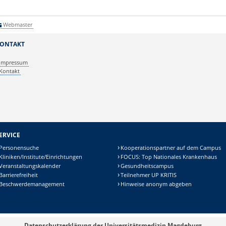
Webmaster
ONTAKT
Impressum
Kontakt
ERVICE
Personensuche
Kooperationspartner auf dem Campus
Kliniken/Institute/Einrichtungen
FOCUS: Top Nationales Krankenhaus
Veranstaltungskalender
Gesundheitscampus
Barrierefreiheit
Teilnehmer UP KRITIS
Beschwerdemanagement
Hinweise anonym abgeben
Datenschutzerklärung der Universitätsmedizin Magdeburg