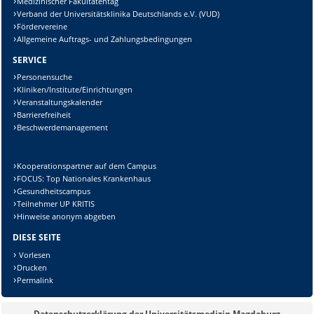
Medizinischer Fakultätentag
Verband der Universitätsklinika Deutschlands e.V. (VUD)
Fördervereine
Allgemeine Auftrags- und Zahlungsbedingungen
SERVICE
Personensuche
Kliniken/Institute/Einrichtungen
Veranstaltungskalender
Barrierefreiheit
Beschwerdemanagement
Kooperationspartner auf dem Campus
FOCUS: Top Nationales Krankenhaus
Gesundheitscampus
Teilnehmer UP KRITIS
Hinweise anonym abgeben
DIESE SEITE
Vorlesen
Drucken
Permalink
Datenschutzerklärung der Universitätsmedizin Magdeburg