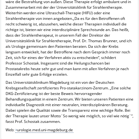
wäre die Bestrahlung von außen. Diese Therapie erfolgt ambulant und in
Zusammenarbeit mit der der Universitätsklinik für Strahlentherapie.
Weiterhin werden eine Ultraschall-Therapie (HIFU) oder eine
Strahlentherapie von innen angeboten.„Da es für den Betroffenen oft
recht schwierig ist, abzusehen, welche dieser Therapien individuell die
richtige ist, bieten wir eine interdisziplinäre Sprechstunde an. Das heißt,
dass der Strahlentherapeut, in unserem Fall der Direktor der
Universitätsklinik für Strahlentherapie, Prof. Dr. Thomas Brunner, und ich
als Urologe gemeinsam den Patienten beraten. Da sich der Krebs
langsam entwickelt, hat der Betroffene nach dem Gespräch immer noch
Zeit, sich für eines der Verfahren aktiv zu entscheiden“, schildert
Professor Schostak. Insgesamt sind die Heilungschancen bei
Prostatakrebs heute sehr gut und man kann mit allen Verfahren je nach
Einzelfall sehr gute Erfolge erzielen.
Das Universitätsklinikum Magdeburg ist ein von der Deutschen
Krebsgesellschaft zertifiziertes Pro-statakarzinom-Zentrum. „Eine solche
DKG-Zertifizierung ist der beste Beweis hervorragender
Behandlungsqualität in einem Zentrum. Wir bieten unseren Patienten eine
individuelle Diagnostik mit einer neutralen, interdisziplinären Beratung.
Dabei spielen die Qualität sowie die Transparenz eine wichtige Rolle. Bei
der Therapie lautet unser Motto´So wenig wie möglich, so viel wie nötig´“,
fasst Prof. Schostak zusammen.
Web:
urologie.med.uni-magdeburg.de