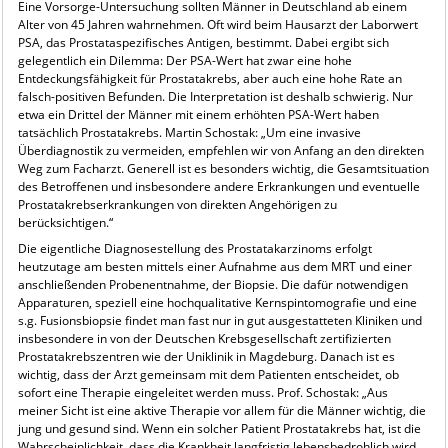
Eine Vorsorge-Untersuchung sollten Männer in Deutschland ab einem
Alter von 45 Jahren wahrnehmen. Oft wird beim Hausarzt der Laborwert
PSA, das Prostataspezifisches Antigen, bestimmt. Dabei ergibt sich
gelegentlich ein Dilemma: Der PSA-Wert hat zwar eine hohe
Entdeckungsfähigkeit für Prostatakrebs, aber auch eine hohe Rate an
falsch-positiven Befunden. Die Interpretation ist deshalb schwierig. Nur
etwa ein Drittel der Männer mit einem erhöhten PSA-Wert haben
tatsächlich Prostatakrebs. Martin Schostak: „Um eine invasive
Überdiagnostik zu vermeiden, empfehlen wir von Anfang an den direkten
Weg zum Facharzt. Generell ist es besonders wichtig, die Gesamtsituation
des Betroffenen und insbesondere andere Erkrankungen und eventuelle
Prostatakrebserkrankungen von direkten Angehörigen zu
berücksichtigen.“
Die eigentliche Diagnosestellung des Prostatakarzinoms erfolgt
heutzutage am besten mittels einer Aufnahme aus dem MRT und einer
anschließenden Probenentnahme, der Biopsie. Die dafür notwendigen
Apparaturen, speziell eine hochqualitative Kernspintomografie und eine
s.g. Fusionsbiopsie findet man fast nur in gut ausgestatteten Kliniken und
insbesondere in von der Deutschen Krebsgesellschaft zertifizierten
Prostatakrebszentren wie der Uniklinik in Magdeburg. Danach ist es
wichtig, dass der Arzt gemeinsam mit dem Patienten entscheidet, ob
sofort eine Therapie eingeleitet werden muss. Prof. Schostak: „Aus
meiner Sicht ist eine aktive Therapie vor allem für die Männer wichtig, die
jung und gesund sind. Wenn ein solcher Patient Prostatakrebs hat, ist die
Wahrscheinlichkeit, dass die Krankheit langfristig lebensbedrohlich wird,