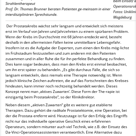
beim Einsatz 
Strahlentherapeut
Operationsrob
Prof. Dr. Thomas Brunner beraten Patienten ge-meinsam in einer
Fotos: Unikli
interdisziplinären Sprechstunde.
Magdeburg
Der Prostatakrebs wächst sehr langsam und entwickelt sich meistens
erst im Verlauf von Jahren und Jahrzehnten zu einem spürbaren Problem.
Wenn der Krebs im Durchschnitt mit 68 Jahren entdeckt wird, besteht
deshalb in den allermeisten Fällen keine unmittelbare Lebensgefahr.
Insofern ist es die Aufgabe der Experten, zum einen den Krebs mög-lichst
im Frühstadium festzustellen und zum anderen mit den Patienten
zusammen und in aller Ruhe die für ihn perfekte Behandlung zu finden.
Dies kann sogar bedeuten, dass man den Krebs erst einmal beobachtet,
um ihn erst später zu behandeln. „Es gibt durchaus Fälle, die sich so
langsam entwickeln, dass niemals eine Therapie notwendig ist. Wenn
jedoch klinische Zeichen auftreten, die auf das Fortschreiten des Krebses
hindeuten, kann immer noch rechtzeitig behandelt werden. Dieses
Konzept nennt man ,aktives Zuwarten’. Diese Form der The-rapie ist
einzigartig beim Prostatakrebs“, so der Klinikdirektor.
Neben diesem „aktiven Zuwarten“ gibt es weitere gut etablierte
Therapien. Dazu gehört die radikale Prostatektomie, eine Operation, bei
der die Prostata entfernt wird. Heutzutage ist für den Erfolg des Eingriffs
nicht nur das individuelle operative Geschick eines erfahrenen
Operateurs, sondern mitunter auch viel Technik, wie z.B. der Einsatz des
Da-Vinci-Operationsassistenten verantwortlich. Eine Alternative dazu