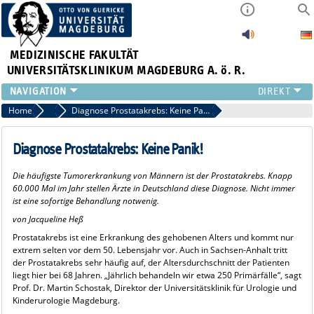
MEDIZINISCHE FAKULTÄT
UNIVERSITÄTSKLINIKUM MAGDEBURG A. ö. R.
INSTITUTE
Home
Ratgeber Gesundheit
Diagnose Prostatakrebs: Keine Panik!
KLINIKEN
ZENTRALE EINRICHTUNGEN
Diagnose Prostatakrebs: Keine Panik!
FORSCHUNG
Die häufigste Tumorerkrankung von Männern ist der Prostatakrebs. Knapp
PRESSE
60.000 Mal im Jahr stellen Ärzte in Deutschland diese Diagnose. Nicht immer
ÜBER UNS
ist eine sofortige Behandlung notwenig.
INTERNATIONAL
von Jacqueline Heß
INTRANET
Prostatakrebs ist eine Erkrankung des gehobenen Alters und kommt nur
extrem selten vor dem 50. Lebensjahr vor. Auch in Sachsen-Anhalt tritt
der Prostatakrebs sehr häufig auf, der Altersdurchschnitt der Patienten
liegt hier bei 68 Jahren. „Jährlich behandeln wir etwa 250 Primärfälle“, sagt
Prof. Dr. Martin Schostak, Direktor der Universitätsklinik für Urologie und
Kinderurologie Magdeburg.