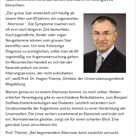
betrachten.
„Der graue Star entwickelt sich häufig ab
einem Alter von 60 Jahren, ein sogenannter
´Altersstar´. Die Symptome machen sich
oft erst nach längerer Zeit bemerkbar.
Auch Jugendliche, Kinder oder sogar
Neugeborene können vom grauen Star
betroffen sein. Um eine frühzeitige
Diagnose zu ermöglichen, sollte man ab 40
regelmäßig zur Augenuntersuchung gehen.
Im Wesentlichen handelt es sich bei der
Katarakt jedoch um einen
Alterungsprozess, der nicht aufzuhalten
ist“, weiß Prof. Dr. Hagen Thieme, Direktor der Universitätsaugenklinik
Magdeburg.
Warum genau es zu einem Altersstar kommt, ist noch unklar. Neben
erblicher Veranlagung gibt es verschiedene Risikofaktoren, zum Beispiel
Stoffwechselerkrankungen wie Diabetes. Letztlich verändern sich
Struktureiweiße der Augenlinse und es kommt zu einer Verdichtung der
Linsenzellen. Die Linse verliert zunehmend an Elastizität und trübt sich
ein. Normalerweise glasklar, sorgt sie für einen scharfen Blick. Eine
getrübte Linse verschleiert ihn.
Prof. Thieme: „Bei beginnendem Altersstar kann zunächst versucht