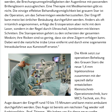
werden, die Brechungsunregelmäßigkeiten der Augenlinse mit passenden
Brillengläsern auszugleichen. Eine Therapie mit Medikamenten gibt es
nicht. Die einzige effektive Behandlungsmöglichkeit bei grauem Star ist
die Operation, um das Sehvermögen wiederherzustellen. Der Eingriff
kann meist bei örtlicher Betäubung durchgeführt werden. Anders als oft
irrtümlich angenommen, erfolgt die Erstoperation aber nicht mit dem
Laser, sondern in der Regel durch Ultraschall, kombiniert mit kleinen
Schnitten. Die Staroperation gehört zu den sichersten der gesamten
Medizin; ihre Risiken sind so gering, dass sie ohne Zögern erfolgen kann.
Dabei wird die natürliche trübe Linse entfernt und durch eine sogenannte
Intraokularlinse aus Kunststoff ersetzt.“
Die Klinik setzt zur
operativen Behebung
des Grauen Stars die
neue 1,4 mm
Injektionslinse
zusammen mit der
speziell dafür
entwickelten
Kleinstschnitt-
Operationstechnik, kurz
MICS-Technik, ein. Pro
Auge dauert der Eingriff rund 10 bis 15 Minuten und kann meist ambulant
durchgeführt werden. Das Auge ist bereits am nächsten Tag wieder voll
funktionsfähig. Prof. Thieme: „Wir haben uns für diese neue sanfte