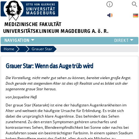
MEDIZINISCHE FAKULTÄT
UNIVERSITÄTSKLINIKUM MAGDEBURG A. ö. R.
INSTITUTE
Home
Ratgeber Gesundheit
Grauer Star
KLINIKEN
ZENTRALE EINRICHTUNGEN
Grauer Star: Wenn das Auge trüb wird
FORSCHUNG
Die Vorstellung, nicht mehr gut sehen zu können, bereitet vielen große Angst.
PRESSE
Doch gerade mit steigendem Alter ist dies oft Realität und es bildet sich der
ÜBER UNS
sogenannte graue Star heraus.
INTERNATIONAL
von Jacqueline Heß
INTRANET
Der graue Star (Katarakt) ist eine der häufigsten Augenkrankheiten im
Alter und weltweit die häufigste Ursache für Erblindung. Es trübt sich
dabei die ursprünglich klare Augenlinse. Das behindert das Sehen
zunehmend. Zu den ersten Symptomen gehören unscharfes und
kontrastarmes Sehen, Blendeempfindlichkeit bei Sonne oder nachts bei
Autofahrten sowie ein beeinträchtigter Farbsinn. In einem späten Stadium
haben Betroffene meist das Gefühl, alles durch ein Milchglas zu