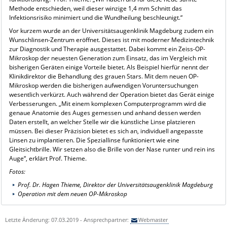
Methode entschieden, weil dieser winzige 1,4 mm Schnitt das
Infektionsrisiko minimiert und die Wundheilung beschleunigt.“
Vor kurzem wurde an der Universitätsaugenklinik Magdeburg zudem ein
Wunschlinsen-Zentrum eröffnet. Dieses ist mit moderner Medizintechnik
zur Diagnostik und Therapie ausgestattet. Dabei kommt ein Zeiss-OP-
Mikroskop der neuesten Generation zum Einsatz, das im Vergleich mit
bisherigen Geräten einige Vorteile bietet. Als Beispiel hierfür nennt der
Klinikdirektor die Behandlung des grauen Stars. Mit dem neuen OP-
Mikroskop werden die bisherigen aufwendigen Voruntersuchungen
wesentlich verkürzt. Auch während der Operation bietet das Gerät einige
Verbesserungen. „Mit einem komplexen Computerprogramm wird die
genaue Anatomie des Auges gemessen und anhand dessen werden
Daten erstellt, an welcher Stelle wir die künstliche Linse platzieren
müssen. Bei dieser Präzision bietet es sich an, individuell angepasste
Linsen zu implantieren. Die Speziallinse funktioniert wie eine
Gleitsichtbrille. Wir setzen also die Brille von der Nase runter und rein ins
Auge“, erklärt Prof. Thieme.
Fotos:
Prof. Dr. Hagen Thieme, Direktor der Universitätsaugenklinik Magdeburg
Operation mit dem neuen OP-Mikroskop
Letzte Änderung: 07.03.2019 - Ansprechpartner:
Webmaster