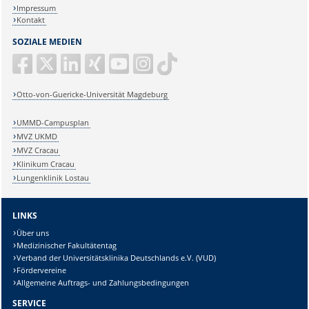
Impressum
Kontakt
SOZIALE MEDIEN
Otto-von-Guericke-Universität Magdeburg
UMMD-Campusplan
MVZ UKMD
MVZ Cracau
Klinikum Cracau
Lungenklinik Lostau
LINKS
Über uns
Medizinischer Fakultätentag
Verband der Universitätsklinika Deutschlands e.V. (VUD)
Fördervereine
Allgemeine Auftrags- und Zahlungsbedingungen
SERVICE