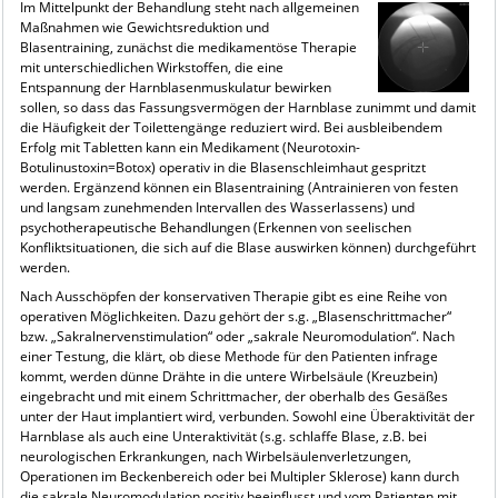
Im Mittelpunkt der Behandlung steht nach allgemeinen
Maßnahmen wie Gewichtsreduktion und
Blasentraining, zunächst die medikamentöse Therapie
mit unterschiedlichen Wirkstoffen, die eine
Entspannung der Harnblasenmuskulatur bewirken
sollen, so dass das Fassungsvermögen der Harnblase zunimmt und damit
die Häufigkeit der Toilettengänge reduziert wird. Bei ausbleibendem
Erfolg mit Tabletten kann ein Medikament (Neurotoxin-
Botulinustoxin=Botox) operativ in die Blasenschleimhaut gespritzt
werden. Ergänzend können ein Blasentraining (Antrainieren von festen
und langsam zunehmenden Intervallen des Wasserlassens) und
psychotherapeutische Behandlungen (Erkennen von seelischen
Konfliktsituationen, die sich auf die Blase auswirken können) durchgeführt
werden.
Nach Ausschöpfen der konservativen Therapie gibt es eine Reihe von
operativen Möglichkeiten. Dazu gehört der s.g. „Blasenschrittmacher“
bzw. „Sakralnervenstimulation“ oder „sakrale Neuromodulation“. Nach
einer Testung, die klärt, ob diese Methode für den Patienten infrage
kommt, werden dünne Drähte in die untere Wirbelsäule (Kreuzbein)
eingebracht und mit einem Schrittmacher, der oberhalb des Gesäßes
unter der Haut implantiert wird, verbunden. Sowohl eine Überaktivität der
Harnblase als auch eine Unteraktivität (s.g. schlaffe Blase, z.B. bei
neurologischen Erkrankungen, nach Wirbelsäulenverletzungen,
Operationen im Beckenbereich oder bei Multipler Sklerose) kann durch
die sakrale Neuromodulation positiv beeinflusst und vom Patienten mit