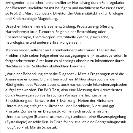
zwingender, plötzlicher, unkontrollierter Harndrang durch Fehlregulation
der Blasenmuskelaktivität mit häufigem und nächtlichem Wasserlassen“,
so Prof. Dr. Martin Schostak, Direktor der Universitätsklinik für Urologie
und Kinderurologie Magdeburg.
Ursachen können eine Blasenentzündung, Prostatavergrößerung,
Harnröhrenstriktur, Tumoren, Folgen einer Bestrahlung oder
Chemotherapie, Fremdkörper, interstitielle Zystitis, psychische,
neurologische und andere Erkrankungen sein.
Männer leiden seltener an Harninkontinenz als Frauen. Hier ist das
Problem nicht selten Folge einer vorausgegangenen Prostataoperation. In
fortgeschrittenem Alter kann es allerdings ohnehin zu Inkontinenz durch
Nachlassen der Schließmuskelfunktion kommen.
„Vor einer Behandlung steht die Diagnostik. Mittels Fragebögen wird die
Anamnese erhoben. Oft hilft hier auch ein Miktionstagebuch, in dem
Häufigkeiten des Wasserlassens, auch nachts, sowie Inkontinenzepisoden
aufgelistet werden. Ein PAD-Test, also eine Messung des Urinverlustes
durch Auswiegen von verbrauchten Vorlagen, erleichtert eine
Einschätzung der Schwere der Erkrankung
.
Neben der klinischen
Untersuchung erfolgt ein Ultraschall der Harnblase, Niere und ggf.
Prostata. Zur weiteren Diagnostik können sich urodynamische
Untersuchungen (Blasendruckmessung) und/oder eine Blasenspiegelung
(Zystoskopie) anschließen. In Einzelfällen ist auch eine Röntgendiagnostik
nötig“, so Prof. Martin Schostak.