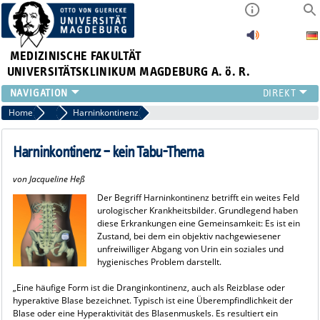
MEDIZINISCHE FAKULTÄT
UNIVERSITÄTSKLINIKUM MAGDEBURG A. ö. R.
INSTITUTE
Home
Ratgeber Gesundheit
Harninkontinenz
KLINIKEN
ZENTRALE EINRICHTUNGEN
Harninkontinenz – kein Tabu-Thema
FORSCHUNG
von Jacqueline Heß
PRESSE
Der Begriff Harninkontinenz betrifft ein weites Feld
ÜBER UNS
urologischer Krankheitsbilder. Grundlegend haben
INTERNATIONAL
diese Erkrankungen eine Gemeinsamkeit: Es ist ein
Zustand, bei dem ein objektiv nachgewiesener
INTRANET
unfreiwilliger Abgang von Urin ein soziales und
hygienisches Problem darstellt.
„Eine häufige Form ist die Dranginkontinenz, auch als Reizblase oder
hyperaktive Blase bezeichnet. Typisch ist eine Überempfindlichkeit der
Blase oder eine Hyperaktivität des Blasenmuskels. Es resultiert ein