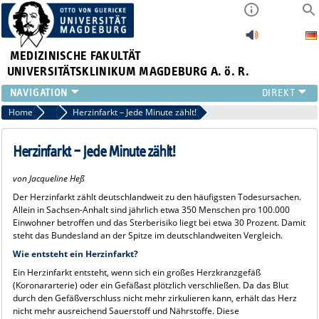
MEDIZINISCHE FAKULTÄT
UNIVERSITÄTSKLINIKUM MAGDEBURG A. ö. R.
INSTITUTE
Home
Ratgeber Gesundheit
Herzinfarkt – Jede Minute zählt!
KLINIKEN
ZENTRALE EINRICHTUNGEN
Herzinfarkt – Jede Minute zählt!
FORSCHUNG
von Jacqueline Heß
PRESSE
Der Herzinfarkt zählt deutschlandweit zu den häufigsten Todesursachen.
ÜBER UNS
Allein in Sachsen-Anhalt sind jährlich etwa 350 Menschen pro 100.000
INTERNATIONAL
Einwohner betroffen und das Sterberisiko liegt bei etwa 30 Prozent. Damit
steht das Bundesland an der Spitze im deutschlandweiten Vergleich.
INTRANET
Wie entsteht ein Herzinfarkt?
Ein Herzinfarkt entsteht, wenn sich ein großes Herzkranzgefäß
(Koronararterie) oder ein Gefäßast plötzlich verschließen. Da das Blut
durch den Gefäßverschluss nicht mehr zirkulieren kann, erhält das Herz
nicht mehr ausreichend Sauerstoff und Nährstoffe. Diese