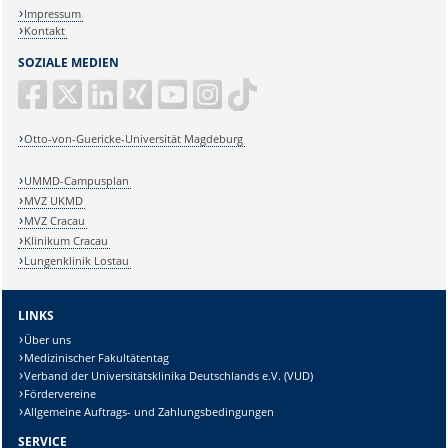
Impressum
Kontakt
SOZIALE MEDIEN
Otto-von-Guericke-Universität Magdeburg
UMMD-Campusplan
MVZ UKMD
MVZ Cracau
Klinikum Cracau
Lungenklinik Lostau
LINKS
Über uns
Medizinischer Fakultätentag
Verband der Universitätsklinika Deutschlands e.V. (VUD)
Fördervereine
Allgemeine Auftrags- und Zahlungsbedingungen
SERVICE