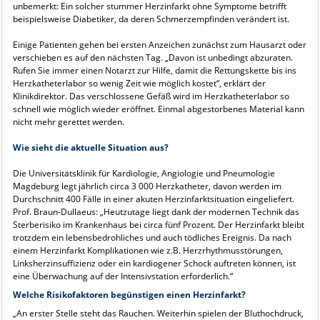
unbemerkt: Ein solcher stummer Herzinfarkt ohne Symptome betrifft
beispielsweise Diabetiker, da deren Schmerzempfinden verändert ist.
Einige Patienten gehen bei ersten Anzeichen zunächst zum Hausarzt oder
verschieben es auf den nächsten Tag. „Davon ist unbedingt abzuraten.
Rufen Sie immer einen Notarzt zur Hilfe, damit die Rettungskette bis ins
Herzkatheterlabor so wenig Zeit wie möglich kostet“, erklärt der
Klinikdirektor. Das verschlossene Gefäß wird im Herzkatheterlabor so
schnell wie möglich wieder eröffnet. Einmal abgestorbenes Material kann
nicht mehr gerettet werden.
Wie sieht die aktuelle Situation aus?
Die Universitätsklinik für Kardiologie, Angiologie und Pneumologie
Magdeburg legt jährlich circa 3 000 Herzkatheter, davon werden im
Durchschnitt 400 Fälle in einer akuten Herzinfarktsituation eingeliefert.
Prof. Braun-Dullaeus: „Heutzutage liegt dank der modernen Technik das
Sterberisiko im Krankenhaus bei circa fünf Prozent. Der Herzinfarkt bleibt
trotzdem ein lebensbedrohliches und auch tödliches Ereignis. Da nach
einem Herzinfarkt Komplikationen wie z.B. Herzrhythmusstörungen,
Linksherzinsuffizienz oder ein kardiogener Schock auftreten können, ist
eine Überwachung auf der Intensivstation erforderlich.“
Welche Risikofaktoren begünstigen einen Herzinfarkt?
„An erster Stelle steht das Rauchen. Weiterhin spielen der Bluthochdruck,