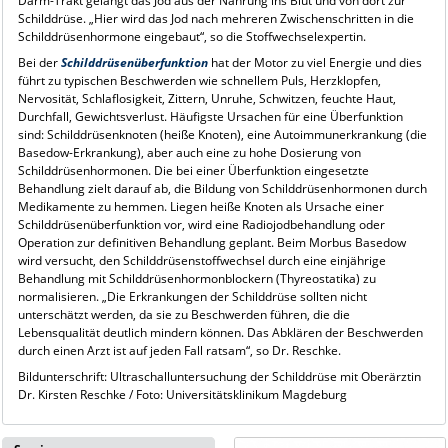
Darm-Trakt gelangt das Jod aus der Nahrung ins Blut und von dort zur
Schilddrüse. „Hier wird das Jod nach mehreren Zwischenschritten in die
Schilddrüsenhormone eingebaut“, so die Stoffwechselexpertin.
Bei der
Schilddrüsenüberfunktion
hat der Motor zu viel Energie und dies
führt zu typischen Beschwerden wie schnellem Puls, Herzklopfen,
Nervosität, Schlaflosigkeit, Zittern, Unruhe, Schwitzen, feuchte Haut,
Durchfall, Gewichtsverlust. Häufigste Ursachen für eine Überfunktion
sind: Schilddrüsenknoten (heiße Knoten), eine Autoimmunerkrankung (die
Basedow-Erkrankung), aber auch eine zu hohe Dosierung von
Schilddrüsenhormonen. Die bei einer Überfunktion eingesetzte
Behandlung zielt darauf ab, die Bildung von Schilddrüsenhormonen durch
Medikamente zu hemmen. Liegen heiße Knoten als Ursache einer
Schilddrüsenüberfunktion vor, wird eine Radiojodbehandlung oder
Operation zur definitiven Behandlung geplant. Beim Morbus Basedow
wird versucht, den Schilddrüsenstoffwechsel durch eine einjährige
Behandlung mit Schilddrüsenhormonblockern (Thyreostatika) zu
normalisieren. „Die Erkrankungen der Schilddrüse sollten nicht
unterschätzt werden, da sie zu Beschwerden führen, die die
Lebensqualität deutlich mindern können. Das Abklären der Beschwerden
durch einen Arzt ist auf jeden Fall ratsam“, so Dr. Reschke.
Bildunterschrift: Ultraschalluntersuchung der Schilddrüse mit Oberärztin
Dr. Kirsten Reschke / Foto: Universitätsklinikum Magdeburg