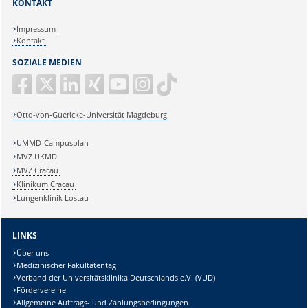
KONTAKT
Impressum
Kontakt
SOZIALE MEDIEN
Otto-von-Guericke-Universität Magdeburg
UMMD-Campusplan
MVZ UKMD
MVZ Cracau
Klinikum Cracau
Lungenklinik Lostau
LINKS
Über uns
Medizinischer Fakultätentag
Verband der Universitätsklinika Deutschlands e.V. (VUD)
Fördervereine
Allgemeine Auftrags- und Zahlungsbedingungen