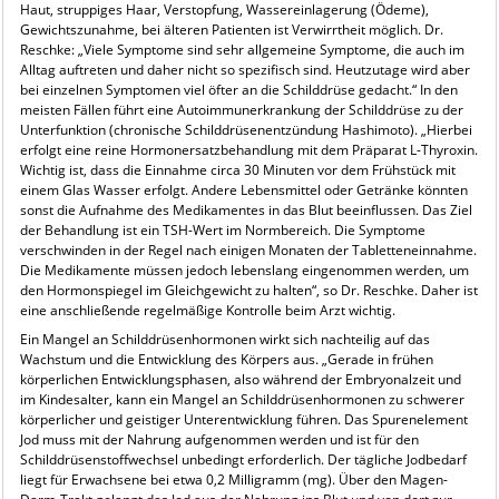
Haut, struppiges Haar, Verstopfung, Wassereinlagerung (Ödeme),
Gewichtszunahme, bei älteren Patienten ist Verwirrtheit möglich. Dr.
Reschke: „Viele Symptome sind sehr allgemeine Symptome, die auch im
Alltag auftreten und daher nicht so spezifisch sind. Heutzutage wird aber
bei einzelnen Symptomen viel öfter an die Schilddrüse gedacht.“ In den
meisten Fällen führt eine Autoimmunerkrankung der Schilddrüse zu der
Unterfunktion (chronische Schilddrüsenentzündung Hashimoto). „Hierbei
erfolgt eine reine Hormonersatzbehandlung mit dem Präparat L-Thyroxin.
Wichtig ist, dass die Einnahme circa 30 Minuten vor dem Frühstück mit
einem Glas Wasser erfolgt. Andere Lebensmittel oder Getränke könnten
sonst die Aufnahme des Medikamentes in das Blut beeinflussen. Das Ziel
der Behandlung ist ein TSH-Wert im Normbereich. Die Symptome
verschwinden in der Regel nach einigen Monaten der Tabletteneinnahme.
Die Medikamente müssen jedoch lebenslang eingenommen werden, um
den Hormonspiegel im Gleichgewicht zu halten“, so Dr. Reschke. Daher ist
eine anschließende regelmäßige Kontrolle beim Arzt wichtig.
Ein Mangel an Schilddrüsenhormonen wirkt sich nachteilig auf das
Wachstum und die Entwicklung des Körpers aus. „Gerade in frühen
körperlichen Entwicklungsphasen, also während der Embryonalzeit und
im Kindesalter, kann ein Mangel an Schilddrüsenhormonen zu schwerer
körperlicher und geistiger Unterentwicklung führen. Das Spurenelement
Jod muss mit der Nahrung aufgenommen werden und ist für den
Schilddrüsenstoffwechsel unbedingt erforderlich. Der tägliche Jodbedarf
liegt für Erwachsene bei etwa 0,2 Milligramm (mg). Über den Magen-