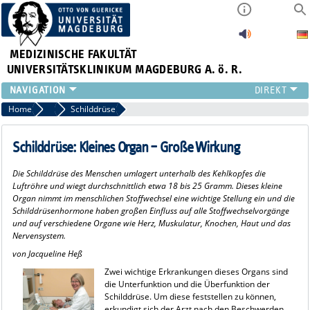
MEDIZINISCHE FAKULTÄT
UNIVERSITÄTSKLINIKUM MAGDEBURG A. ö. R.
INSTITUTE
Home
Ratgeber Gesundheit
Schilddrüse
KLINIKEN
ZENTRALE EINRICHTUNGEN
Schilddrüse: Kleines Organ – Große Wirkung
FORSCHUNG
Die Schilddrüse des Menschen umlagert unterhalb des Kehlkopfes die
PRESSE
Luftröhre und wiegt durchschnittlich etwa 18 bis 25 Gramm. Dieses kleine
ÜBER UNS
Organ nimmt im menschlichen Stoffwechsel eine wichtige Stellung ein und die
Schilddrüsenhormone haben großen Einfluss auf alle Stoffwechselvorgänge
INTERNATIONAL
und auf verschiedene Organe wie Herz, Muskulatur, Knochen, Haut und das
INTRANET
Nervensystem.
von Jacqueline Heß
Zwei wichtige Erkrankungen dieses Organs sind
die Unterfunktion und die Überfunktion der
Schilddrüse. Um diese feststellen zu können,
erkundigt sich der Arzt nach den Beschwerden