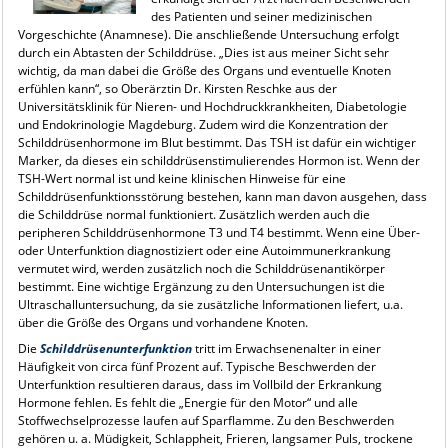
des Patienten und seiner medizinischen
Vorgeschichte (Anamnese). Die anschließende Untersuchung erfolgt
durch ein Abtasten der Schilddrüse. „Dies ist aus meiner Sicht sehr
wichtig, da man dabei die Größe des Organs und eventuelle Knoten
erfühlen kann“, so Oberärztin Dr. Kirsten Reschke aus der
Universitätsklinik für Nieren- und Hochdruckkrankheiten, Diabetologie
und Endokrinologie Magdeburg. Zudem wird die Konzentration der
Schilddrüsenhormone im Blut bestimmt. Das TSH ist dafür ein wichtiger
Marker, da dieses ein schilddrüsenstimulierendes Hormon ist. Wenn der
TSH-Wert normal ist und keine klinischen Hinweise für eine
Schilddrüsenfunktionsstörung bestehen, kann man davon ausgehen, dass
die Schilddrüse normal funktioniert. Zusätzlich werden auch die
peripheren Schilddrüsenhormone T3 und T4 bestimmt. Wenn eine Über-
oder Unterfunktion diagnostiziert oder eine Autoimmunerkrankung
vermutet wird, werden zusätzlich noch die Schilddrüsenantikörper
bestimmt. Eine wichtige Ergänzung zu den Untersuchungen ist die
Ultraschalluntersuchung, da sie zusätzliche Informationen liefert, u.a.
über die Größe des Organs und vorhandene Knoten.
Die
Schilddrüsenunterfunktion
tritt im Erwachsenenalter in einer
Häufigkeit von circa fünf Prozent auf. Typische Beschwerden der
Unterfunktion resultieren daraus, dass im Vollbild der Erkrankung
Hormone fehlen. Es fehlt die „Energie für den Motor“ und alle
Stoffwechselprozesse laufen auf Sparflamme. Zu den Beschwerden
gehören u. a. Müdigkeit, Schlappheit, Frieren, langsamer Puls, trockene