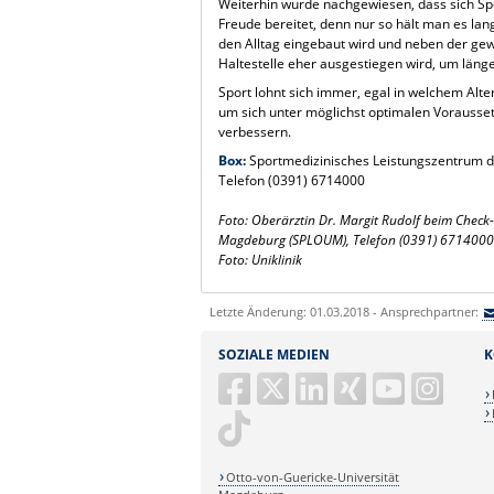
Weiterhin wurde nachgewiesen, dass sich Spor
Freude bereitet, denn nur so hält man es la
den Alltag eingebaut wird und neben der ge
Haltestelle eher ausgestiegen wird, um läng
Sport lohnt sich immer, egal in welchem Alter
um sich unter möglichst optimalen Vorausset
verbessern.
Box:
Sportmedizinisches Leistungszentrum d
Telefon (0391) 6714000
Foto: Oberärztin Dr. Margit Rudolf beim Check
Magdeburg (SPLOUM), Telefon (0391) 671400
Foto: Uniklinik
Letzte Änderung: 01.03.2018 - Ansprechpartner:
SOZIALE MEDIEN
K
Otto-von-Guericke-Universität