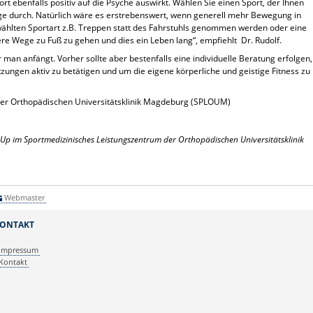
t ebenfalls positiv auf die Psyche auswirkt. Wählen Sie einen Sport, der Ihnen
nge durch. Natürlich wäre es erstrebenswert, wenn generell mehr Bewegung in
wählten Sportart z.B. Treppen statt des Fahrstuhls genommen werden oder eine
ere Wege zu Fuß zu gehen und dies ein Leben lang“, empfiehlt Dr. Rudolf.
 man anfängt. Vorher sollte aber bestenfalls eine individuelle Beratung erfolgen,
zungen aktiv zu betätigen und um die eigene körperliche und geistige Fitness zu
er Orthopädischen Universitätsklinik Magdeburg (SPLOUM)
-Up im Sportmedizinisches Leistungszentrum der Orthopädischen Universitätsklinik
0
Webmaster
ONTAKT
Impressum
Kontakt