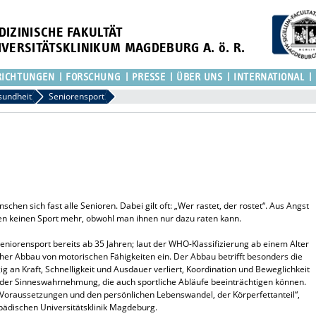
DIZINISCHE FAKULTÄT
IVERSITÄTSKLINIKUM MAGDEBURG A. ö. R.
RICHTUNGEN
FORSCHUNG
PRESSE
ÜBER UNS
INTERNATIONAL
sundheit
Seniorensport
nschen sich fast alle Senioren. Dabei gilt oft: „Wer rastet, der rostet“. Aus Angst
ren keinen Sport mehr, obwohl man ihnen nur dazu raten kann.
eniorensport bereits ab 35 Jahren; laut der WHO-Klassifizierung ab einem Alter
icher Abbau von motorischen Fähigkeiten ein. Der Abbau betrifft besonders die
n Kraft, Schnelligkeit und Ausdauer verliert, Koordination und Beweglichkeit
er Sinneswahrnehmung, die auch sportliche Abläufe beeinträchtigen können.
e Voraussetzungen und den persönlichen Lebenswandel, der Körperfettanteil“,
opädischen Universitätsklinik Magdeburg.