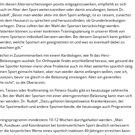
Um diesen Alterserscheinungen positiv entgegenzuwirken, empfiehlt es sich
auch im Alter den Sport weiterzutreiben oder damit anzufangen, betont Dr.
Rudolf: „Bevor man wieder aktiv mit dem Sport anfängt, ist es ratsam, zunächst
mit dem Hausarzt zu sprechen und herauszufinden, ob Grunderkrankungen
vorliegen. Diese sollten bei der Wahl der Sportart berücksichtigt werden.
Patienten können zu einer konkreten Trainingsplanung in unserer Klinik von
einem Sportarzt individuell beraten werden. Bei diesem Gespräch kann geklärt
werden, welche Sportart am geeignetsten ist und was es eventuell dabei zu
beachten gilt.“
ächst in Zusammenarbeit mit einem Kardiologen, wie fit das Herz-
n Belastungen aushält. Ein Orthopäde findet anschließend heraus, wie gesund die
tive Sportler können meist ohne Probleme auch im Alter weiterhin sportlich tätig
 keinen Sport gemacht haben, aber nun wieder damit anfangen wollen, rate ich,
tzen, bevor sie gleich in die Belastung einsteigen. Aber ein generelles
ht nicht“, so die Oberärztin.
 Tanzen oder Krafttraining im Fitness-Studio gibt es heutzutage zahlreiche
un. Bei der Wahl der Sportart mit einer altersgerechten Belastung kann man sich
er wenden. Dr. Rudolf: „Dazu gehören beispielsweise Krankenkassen, der
t für Sportmedizin und andere Sportverbände, die heutzutage auch Programme
 Trainingsprogramm mindestens 10-12 Wochen durchgehalten werden. „Man
raft, Ausdauer und Koordination bei kontinuierlichem Sport deutlich verbessern
er die körperlichen Werte eines sportlich inaktiven 40-Jährigen erreichen kann.