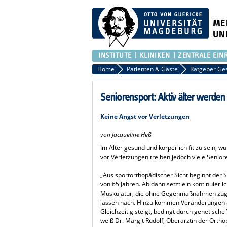
ME
UN
INSTITUTE
KLINIKEN
ZENTRALE EIN
Home
Patienten & Gäste
Ratgeber Ge
Seniorensport: Aktiv älter werden
Keine Angst vor Verletzungen
von Jacqueline Heß
Im Alter gesund und körperlich fit zu sein, wü
vor Verletzungen treiben jedoch viele Senio
„Aus sportorthopädischer Sicht beginnt der S
von 65 Jahren. Ab dann setzt ein kontinuierl
Muskulatur, die ohne Gegenmaßnahmen zügig a
lassen nach. Hinzu kommen Veränderungen d
Gleichzeitig steigt, bedingt durch genetisch
weiß Dr. Margit Rudolf, Oberärztin der Orth