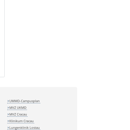
UMMD-Campusplan
MVZ UKMD
MVZ Cracau
Klinikum Cracau
Lungenklinik Lostau