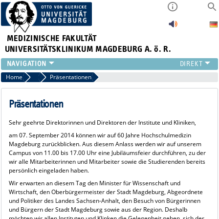
MEDIZINISCHE FAKULTÄT
UNIVERSITÄTSKLINIKUM MAGDEBURG A. ö. R.
INSTITUTE
Home
60 Jahre Hochschulmedizin Magdeburg
Präsentationen
KLINIKEN
ZENTRALE EINRICHTUNGEN
Präsentationen
FORSCHUNG
Sehr geehrte Direktorinnen und Direktoren der Institute und Kliniken,
PRESSE
am 07. September 2014 können wir auf 60 Jahre Hochschulmedizin
ÜBER UNS
Magdeburg zurückblicken. Aus diesem Anlass werden wir auf unserem
INTERNATIONAL
Campus von 11.00 bis 17.00 Uhr eine Jubiläumsfeier durchführen, zu der
wir alle Mitarbeiterinnen und Mitarbeiter sowie die Studierenden bereits
INTRANET
persönlich eingeladen haben.
Wir erwarten an diesem Tag den Minister für Wissenschaft und
Wirtschaft, den Oberbürgermeister der Stadt Magdeburg, Abgeordnete
und Politiker des Landes Sachsen-Anhalt, den Besuch von Bürgerinnen
und Bürgern der Stadt Magdeburg sowie aus der Region. Deshalb
möchten wir allen Instituten und Klinken die Gelegenheit geben, sich der