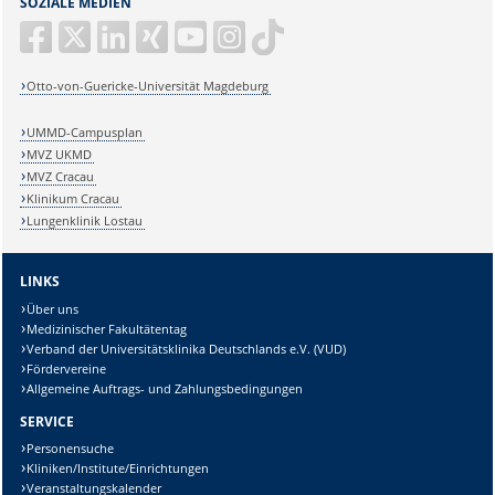
SOZIALE MEDIEN
Otto-von-Guericke-Universität Magdeburg
UMMD-Campusplan
MVZ UKMD
MVZ Cracau
Klinikum Cracau
Lungenklinik Lostau
LINKS
Über uns
Medizinischer Fakultätentag
Verband der Universitätsklinika Deutschlands e.V. (VUD)
Fördervereine
Allgemeine Auftrags- und Zahlungsbedingungen
SERVICE
Personensuche
Kliniken/Institute/Einrichtungen
Veranstaltungskalender