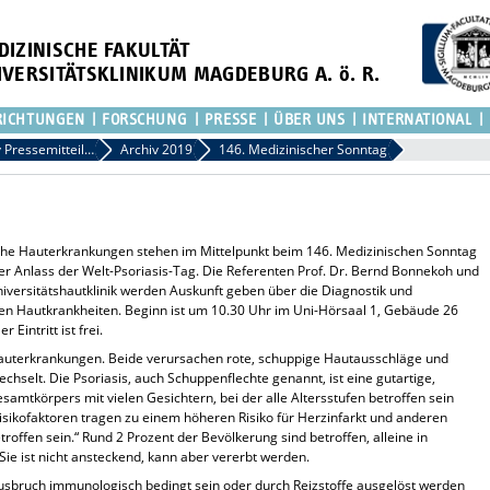
DIZINISCHE FAKULTÄT
IVERSITÄTSKLINIKUM MAGDEBURG A. ö. R.
RICHTUNGEN
FORSCHUNG
PRESSE
ÜBER UNS
INTERNATIONAL
Archiv Pressemitteilungen
Archiv 2019
146. Medizinischer Sonntag
e Hauterkrankungen stehen im Mittelpunkt beim 146. Medizinischen Sonntag
er Anlass der Welt-Psoriasis-Tag. Die Referenten Prof. Dr. Bernd Bonnekoh und
versitätshautklinik werden Auskunft geben über die Diagnostik und
en Hautkrankheiten. Beginn ist um 10.30 Uhr im Uni-Hörsaal 1, Gebäude 26
 Eintritt ist frei.
auterkrankungen. Beide verursachen rote, schuppige Hautausschläge und
echselt. Die Psoriasis, auch Schuppenflechte genannt, ist eine gutartige,
amtkörpers mit vielen Gesichtern, bei der alle Altersstufen betroffen sein
Risikofaktoren tragen zu einem höheren Risiko für Herzinfarkt und anderen
roffen sein.“ Rund 2 Prozent der Bevölkerung sind betroffen, alleine in
ie ist nicht ansteckend, kann aber vererbt werden.
sbruch immunologisch bedingt sein oder durch Reizstoffe ausgelöst werden