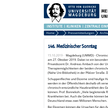
ME
UN
INSTITUTE
KLINIKEN
ZENTRALE EIN
Home
Presse
Pressemitteilungen
146. Medizinischer Sonntag
15.10.2019 -
Magdeburg (UMMD) - Chronisch
am 27. Oktober 2019. Dabei ist ein besonder
Privatdozent Dr. Andreas Ambach von der Uni
Therapiemöglichkeiten der beiden chronisch
(Nähe Uni-Bibliothek) in der Pfälzer Straße. Der
Schuppenflechte und Ekzeme sind häufige H
werden in der Öffentlichkeit deshalb oft verw
chronisch-entzündliche Hautkrankheit des Ges
können. Prof. Bonnekoh: „Viele begleitende 
Krankheiten bei. Auch die Gelenke können bet
Deutschland etwa zwei Millionen Menschen. S
Bei Ekzemen können die Ursachen für den Au