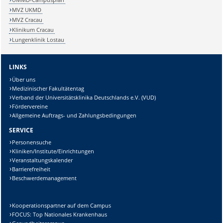
MVZ UKMD
MVZ Cracau
Klinikum Cracau
Lungenklinik Lostau
LINKS
Über uns
Medizinischer Fakultätentag
Verband der Universitätsklinika Deutschlands e.V. (VUD)
Fördervereine
Allgemeine Auftrags- und Zahlungsbedingungen
SERVICE
Personensuche
Kliniken/Institute/Einrichtungen
Veranstaltungskalender
Barrierefreiheit
Beschwerdemanagement
Kooperationspartner auf dem Campus
FOCUS: Top Nationales Krankenhaus