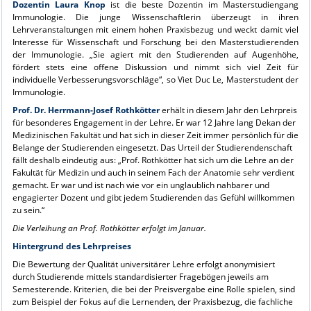
Dozentin Laura Knop
ist die beste Dozentin im Masterstudiengang
Immunologie. Die junge Wissenschaftlerin überzeugt in ihren
Lehrveranstaltungen mit einem hohen Praxisbezug und weckt damit viel
Interesse für Wissenschaft und Forschung bei den Masterstudierenden
der Immunologie. „Sie agiert mit den Studierenden auf Augenhöhe,
fördert stets eine offene Diskussion und nimmt sich viel Zeit für
individuelle Verbesserungsvorschläge“, so Viet Duc Le, Masterstudent der
Immunologie.
Prof. Dr. Herrmann-Josef Rothkötter
erhält in diesem Jahr den Lehrpreis
für besonderes Engagement in der Lehre. Er war 12 Jahre lang Dekan der
Medizinischen Fakultät und hat sich in dieser Zeit immer persönlich für die
Belange der Studierenden eingesetzt. Das Urteil der Studierendenschaft
fällt deshalb eindeutig aus: „Prof. Rothkötter hat sich um die Lehre an der
Fakultät für Medizin und auch in seinem Fach der Anatomie sehr verdient
gemacht. Er war und ist nach wie vor ein unglaublich nahbarer und
engagierter Dozent und gibt jedem Studierenden das Gefühl willkommen
zu sein.“
Die Verleihung an Prof. Rothkötter erfolgt im Januar.
Hintergrund des Lehrpreises
Die Bewertung der Qualität universitärer Lehre erfolgt anonymisiert
durch Studierende mittels standardisierter Fragebögen jeweils am
Semesterende. Kriterien, die bei der Preisvergabe eine Rolle spielen, sind
zum Beispiel der Fokus auf die Lernenden, der Praxisbezug, die fachliche