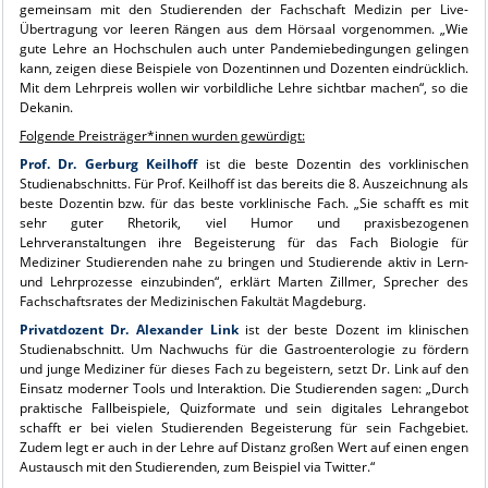
gemeinsam mit den Studierenden der Fachschaft Medizin per Live-
Übertragung vor leeren Rängen aus dem Hörsaal vorgenommen. „Wie
gute Lehre an Hochschulen auch unter Pandemiebedingungen gelingen
kann, zeigen diese Beispiele von Dozentinnen und Dozenten eindrücklich.
Mit dem Lehrpreis wollen wir vorbildliche Lehre sichtbar machen“, so die
Dekanin.
Folgende Preisträger*innen wurden gewürdigt:
Prof. Dr. Gerburg Keilhoff
ist die beste Dozentin des vorklinischen
Studienabschnitts. Für Prof. Keilhoff ist das bereits die 8. Auszeichnung als
beste Dozentin bzw. für das beste vorklinische Fach. „Sie schafft es mit
sehr guter Rhetorik, viel Humor und praxisbezogenen
Lehrveranstaltungen ihre Begeisterung für das Fach Biologie für
Mediziner Studierenden nahe zu bringen und Studierende aktiv in Lern-
und Lehrprozesse einzubinden“, erklärt Marten Zillmer, Sprecher des
Fachschaftsrates der Medizinischen Fakultät Magdeburg.
Privatdozent Dr. Alexander Link
ist der beste Dozent im klinischen
Studienabschnitt. Um Nachwuchs für die Gastroenterologie zu fördern
und junge Mediziner für dieses Fach zu begeistern, setzt Dr. Link auf den
Einsatz moderner Tools und Interaktion. Die Studierenden sagen: „Durch
praktische Fallbeispiele, Quizformate und sein digitales Lehrangebot
schafft er bei vielen Studierenden Begeisterung für sein Fachgebiet.
Zudem legt er auch in der Lehre auf Distanz großen Wert auf einen engen
Austausch mit den Studierenden, zum Beispiel via Twitter.“