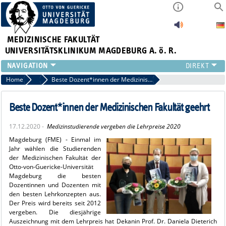
MEDIZINISCHE FAKULTÄT
UNIVERSITÄTSKLINIKUM MAGDEBURG A. ö. R.
INSTITUTE
Home
Archiv 2020
Beste Dozent*innen der Medizinischen Fakultät geehrt
KLINIKEN
ZENTRALE EINRICHTUNGEN
Beste Dozent*innen der Medizinischen Fakultät geehrt
FORSCHUNG
17.12.2020 -
Medizinstudierende vergeben die Lehrpreise 2020
PRESSE
Magdeburg (FME) - Einmal im
ÜBER UNS
Jahr wählen die Studierenden
INTERNATIONAL
der Medizinischen Fakultät der
Otto-von-Guericke-Universität
INTRANET
Magdeburg die besten
Dozentinnen und Dozenten mit
den besten Lehrkonzepten aus.
Der Preis wird bereits seit 2012
vergeben. Die diesjährige
Auszeichnung mit dem Lehrpreis hat Dekanin Prof. Dr. Daniela Dieterich