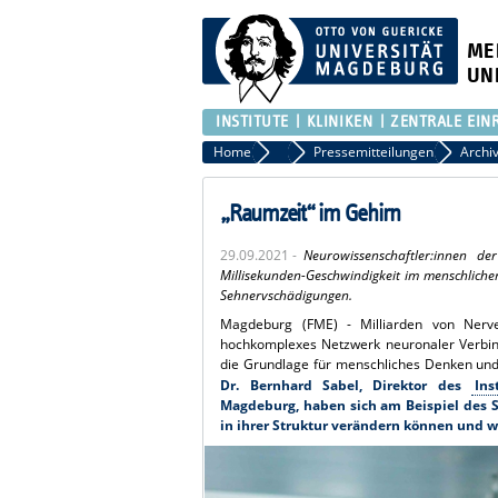
ME
UN
INSTITUTE
KLINIKEN
ZENTRALE EIN
Home
Presse
Pressemitteilungen
„Raumzeit“ im Gehirn
29.09.2021 -
Neurowissenschaftler:innen d
Millisekunden-Geschwindigkeit im menschlich
Sehnervschädigungen.
Magdeburg (FME) - Milliarden von Nerv
hochkomplexes Netzwerk neuronaler Verbind
die Grundlage für menschliches Denken und
Dr. Bernhard Sabel, Direktor des
Ins
Magdeburg, haben sich am Beispiel des S
in ihrer Struktur verändern können und 