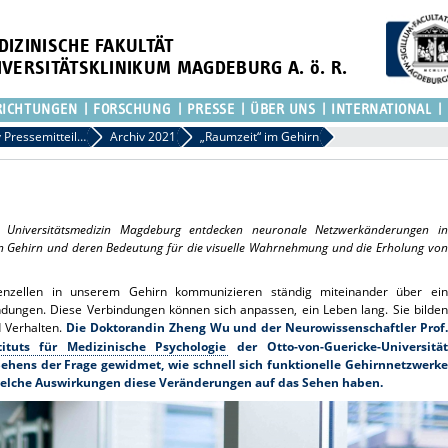
DIZINISCHE FAKULTÄT
IVERSITÄTSKLINIKUM MAGDEBURG A. ö. R.
RICHTUNGEN
FORSCHUNG
PRESSE
ÜBER UNS
INTERNATIONAL
Archiv Pressemitteilungen
Archiv 2021
„Raumzeit“ im Gehirn
er Universitätsmedizin Magdeburg entdecken neuronale Netzwerkänderungen in
en Gehirn und deren Bedeutung für die visuelle Wahrnehmung und die Erholung von
enzellen in unserem Gehirn kommunizieren ständig miteinander über ein
ungen. Diese Verbindungen können sich anpassen, ein Leben lang. Sie bilden
 Verhalten.
Die
Doktorandin Zheng Wu und der Neurowissenschaftler Prof.
tituts für Medizinische Psychologie
der Otto-von-Guericke-Universität
ehens der Frage gewidmet, wie schnell sich funktionelle Gehirnnetzwerke
welche Auswirkungen diese Veränderungen auf das Sehen haben.