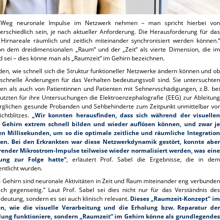
en Weg neuronale Impulse im Netzwerk nehmen – man spricht hierbei von
erschiedlich sein, je nach aktueller Anforderung. Die Herausforderung für das
 Hirnareale räumlich und zeitlich miteinander synchronisiert werden können.“
von dem dreidimensionalen „Raum“ und der „Zeit“ als vierte Dimension, die im
 sei – dies könne man als „Raumzeit“ im Gehirn bezeichnen.
den, wie schnell sich die Struktur funktioneller Netzwerke ändern können und ob
chnelle Änderungen für das Verhalten bedeutungsvoll sind. Sie untersuchten
en als auch von Patientinnen und Patienten mit Sehnervschädigungen, z.B. bei
tzten für ihre Untersuchungen die Elektroenzephalografie (EEG) zur Ableitung
erglichen gesunde Probanden und Sehbehinderte zum Zeitpunkt unmittelbar vor
htblitzes.
„Wir konnten herausfinden, dass sich während der visuellen
 Gehirn extrem schnell bilden und wieder auflösen können, und zwar je
n Millisekunden, um so die optimale zeitliche und räumliche Integration
en. Bei den Erkrankten war diese Netzwerkdynamik gestört, konnte aber
render Mikrostrom-Impulse teilweise wieder normalisiert werden, was eine
tung zur Folge hatte“
, erläutert Prof. Sabel die Ergebnisse, die in dem
entlicht wurden.
Im Gehirn sind neuronale Aktivitäten in Zeit und Raum miteinander eng verbunden
ich gegenseitig.“ Laut Prof. Sabel sei dies nicht nur für das Verständnis des
eutung, sondern es sei auch klinisch relevant.
Dieses „Raumzeit-Konzept“ im
en, wie die visuelle Verarbeitung und die Erholung bzw. Reparatur der
dung funktioniere, sondern „Raumzeit“ im Gehirn könne als grundlegendes