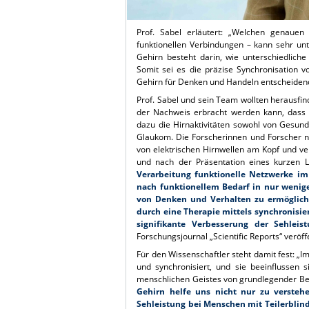
Prof. Sabel erläutert: „Welchen genau
funktionellen Verbindungen – kann sehr unt
Gehirn besteht darin, wie unterschiedliche
Somit sei es die präzise Synchronisation 
Gehirn für Denken und Handeln entscheidend
Prof. Sabel und sein Team wollten herausfin
der Nachweis erbracht werden kann, dass s
dazu die Hirnaktivitäten sowohl von Gesund
Glaukom. Die Forscherinnen und Forscher nu
von elektrischen Hirnwellen am Kopf und v
und nach der Präsentation eines kurzen Lic
Verarbeitung funktionelle Netzwerke im
nach funktionellem Bedarf in nur wenige
von Denken und Verhalten zu ermöglich
durch eine Therapie mittels synchronisie
signifikante Verbesserung der Sehleis
Forschungsjournal „Scientific Reports“ veröff
Für den Wissenschaftler steht damit fest: „
und synchronisiert, und sie beeinflussen s
menschlichen Geistes von grundlegender Bed
Gehirn helfe uns nicht nur zu versteh
Sehleistung bei Menschen mit Teilerblin