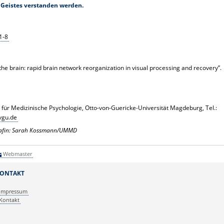
 Geistes verstanden werden.
1-8
he brain: rapid brain network reorganization in visual processing and recovery”.
ut für Medizinische Psychologie, Otto-von-Guericke-Universität Magdeburg, Tel.:
vgu.de
ografin: Sarah Kossmann/UMMD
Webmaster
ONTAKT
Impressum
Kontakt