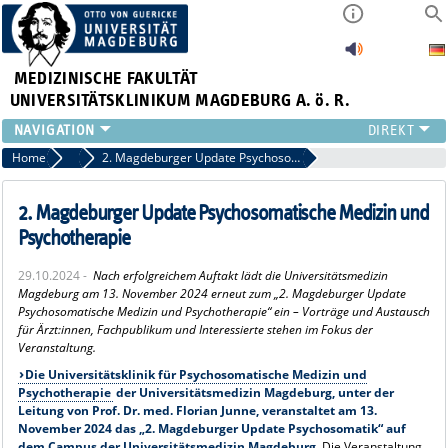
MEDIZINISCHE FAKULTÄT
UNIVERSITÄTSKLINIKUM MAGDEBURG A. ö. R.
INSTITUTE
Home
Archiv 2024
2. Magdeburger Update Psychosomatische Medizin und Psychotherapie
KLINIKEN
ZENTRALE EINRICHTUNGEN
2. Magdeburger Update Psychosomatische Medizin und
FORSCHUNG
Psychotherapie
PRESSE
29.10.2024 -
Nach erfolgreichem Auftakt lädt die Universitätsmedizin
ÜBER UNS
Magdeburg am 13. November 2024 erneut zum „2. Magdeburger Update
INTERNATIONAL
Psychosomatische Medizin und Psychotherapie“ ein – Vorträge und Austausch
für Ärzt:innen, Fachpublikum und Interessierte stehen im Fokus der
INTRANET
Veranstaltung.
Die Universitätsklinik für Psychosomatische Medizin und
Psychotherapie
der Universitätsmedizin Magdeburg, unter der
Leitung von Prof. Dr. med. Florian Junne, veranstaltet am 13.
November 2024 das „2. Magdeburger Update Psychosomatik“ auf
dem Campus der Universitätsmedizin Magdeburg.
Die Veranstaltung