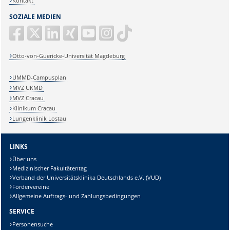
Kontakt
SOZIALE MEDIEN
Otto-von-Guericke-Universität Magdeburg
UMMD-Campusplan
MVZ UKMD
MVZ Cracau
Klinikum Cracau
Lungenklinik Lostau
LINKS
Über uns
Medizinischer Fakultätentag
Verband der Universitätsklinika Deutschlands e.V. (VUD)
Fördervereine
Allgemeine Auftrags- und Zahlungsbedingungen
SERVICE
Personensuche