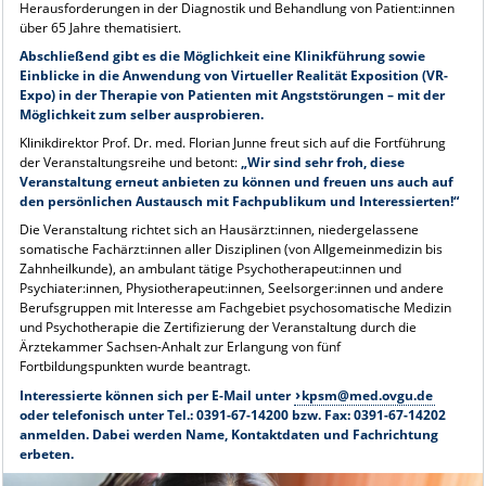
Herausforderungen in der Diagnostik und Behandlung von Patient:innen
über 65 Jahre thematisiert.
Abschließend gibt es die Möglichkeit eine Klinikführung sowie
Einblicke in die Anwendung von Virtueller Realität Exposition (VR-
Expo) in der Therapie von Patienten mit Angststörungen – mit der
Möglichkeit zum selber ausprobieren.
Klinikdirektor Prof. Dr. med. Florian Junne freut sich auf die Fortführung
der Veranstaltungsreihe und betont:
„Wir sind sehr froh, diese
Veranstaltung erneut anbieten zu können und freuen uns auch auf
den persönlichen Austausch mit Fachpublikum und Interessierten!“
Die Veranstaltung richtet sich an Hausärzt:innen, niedergelassene
somatische Fachärzt:innen aller Disziplinen (von Allgemeinmedizin bis
Zahnheilkunde), an ambulant tätige Psychotherapeut:innen und
Psychiater:innen, Physiotherapeut:innen, Seelsorger:innen und andere
Berufsgruppen mit Interesse am Fachgebiet psychosomatische Medizin
und Psychotherapie die Zertifizierung der Veranstaltung durch die
Ärztekammer Sachsen-Anhalt zur Erlangung von fünf
Fortbildungspunkten wurde beantragt.
Interessierte können sich per E-Mail unter
kpsm@med.ovgu.de
oder telefonisch unter Tel.: 0391-67-14200 bzw. Fax: 0391-67-14202
anmelden. Dabei werden Name, Kontaktdaten und Fachrichtung
erbeten.