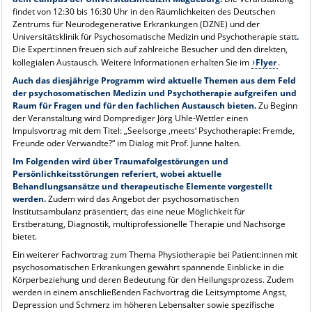
findet von 12:30 bis 16:30 Uhr in den Räumlichkeiten des Deutschen
Zentrums für Neurodegenerative Erkrankungen (DZNE) und der
Universitätsklinik für Psychosomatische Medizin und Psychotherapie statt
.
Die Expert:innen freuen sich auf zahlreiche Besucher und den direkten,
kollegialen Austausch. Weitere Informationen erhalten Sie im
Flyer
.
Auch das diesjährige Programm wird aktuelle Themen aus dem Feld
der psychosomatischen Medizin und Psychotherapie aufgreifen und
Raum für Fragen und für den fachlichen Austausch bieten.
Zu Beginn
der Veranstaltung wird Domprediger Jörg Uhle-Wettler einen
Impulsvortrag mit dem Titel: „Seelsorge ‚meets‘ Psychotherapie: Fremde,
Freunde oder Verwandte?“ im Dialog mit Prof. Junne halten.
Im Folgenden wird über Traumafolgestörungen und
Persönlichkeitsstörungen referiert, wobei aktuelle
Behandlungsansätze und therapeutische Elemente vorgestellt
werden.
Zudem wird das Angebot der psychosomatischen
Institutsambulanz präsentiert, das eine neue Möglichkeit für
Erstberatung, Diagnostik, multiprofessionelle Therapie und Nachsorge
bietet.
Ein weiterer Fachvortrag zum Thema Physiotherapie bei Patient:innen mit
psychosomatischen Erkrankungen gewährt spannende Einblicke in die
Körperbeziehung und deren Bedeutung für den Heilungsprozess. Zudem
werden in einem anschließenden Fachvortrag die Leitsymptome Angst,
Depression und Schmerz im höheren Lebensalter sowie spezifische