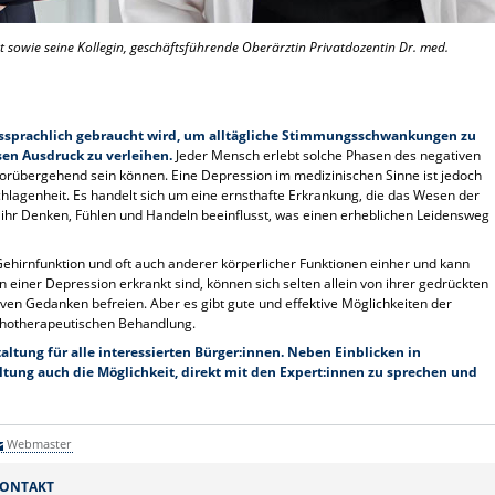
hat sowie seine Kollegin, geschäftsführende Oberärztin Privatdozentin Dr. med.
angssprachlich gebraucht wird, um alltägliche Stimmungsschwankungen zu
sen Ausdruck zu verleihen.
Jeder Mensch erlebt solche Phasen des negativen
 vorübergehend sein können. Eine Depression im medizinischen Sinne ist jedoch
lagenheit. Es handelt sich um eine ernsthafte Erkrankung, die das Wesen der
d ihr Denken, Fühlen und Handeln beeinflusst, was einen erheblichen Leidensweg
Gehirnfunktion und oft auch anderer körperlicher Funktionen einher und kann
einer Depression erkrankt sind, können sich selten allein von ihrer gedrückten
iven Gedanken befreien. Aber es gibt gute und effektive Möglichkeiten der
chotherapeutischen Behandlung.
altung für alle interessierten Bürger:innen. Neben Einblicken in
tung auch die Möglichkeit, direkt mit den Expert:innen zu sprechen und
Webmaster
ONTAKT