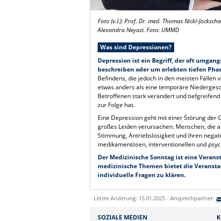
Foto (v.l.): Prof. Dr. med. Thomas Nickl-Jocksc
Alexandra Neyazi. Foto: UMMD
Was sind Depressionen?
Depression ist ein Begriff, der oft umg
beschreiben oder um erlebten tiefen Pha
Befindens, die jedoch in den meisten Fällen
etwas anders als eine temporäre Niedergesch
Betroffenen stark verändert und tiefgreifen
zur Folge hat.
Eine Depression geht mit einer Störung der 
großes Leiden verursachen. Menschen, die an 
Stimmung, Antriebslosigkeit und ihren negat
medikamentösen, interventionellen und psy
Der Medizinische Sonntag ist eine Veranst
medizinische Themen bietet die Veranstal
individuelle Fragen zu klären.
Letzte Änderung: 15.01.2025 - Ansprechpartner:
SOZIALE MEDIEN
K