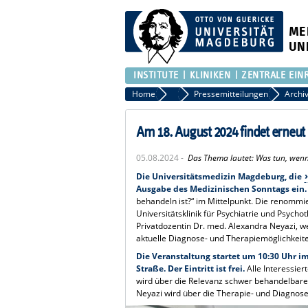
ME
UN
INSTITUTE
KLINIKEN
ZENTRALE EIN
Home
Presse
Pressemitteilungen
Am 18. August 2024 findet erneut 
05.08.2024 -
Das Thema lautet: Was tun, wenn
Die Universitätsmedizin Magdeburg, die
Ausgabe des Medizinischen Sonntags ein.
behandeln ist?“ im Mittelpunkt. Die renommie
Universitätsklinik für Psychiatrie und Psych
Privatdozentin Dr. med. Alexandra Neyazi, w
aktuelle Diagnose- und Therapiemöglichkeit
Die Veranstaltung startet um 10:30 Uhr im
Straße. Der Eintritt ist frei.
Alle Interessier
wird über die Relevanz schwer behandelbarer
Neyazi wird über die Therapie- und Diagnose