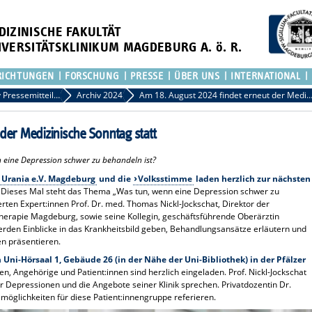
DIZINISCHE FAKULTÄT
IVERSITÄTSKLINIKUM MAGDEBURG A. ö. R.
RICHTUNGEN
FORSCHUNG
PRESSE
ÜBER UNS
INTERNATIONAL
Archiv Pressemitteilungen
Archiv 2024
Am 18. August 2024 findet erneut der Medizinische Sonnta
der Medizinische Sonntag statt
 eine Depression schwer zu behandeln ist?
Urania e.V. Magdeburg
und die
Volksstimme
laden herzlich zur nächsten
Dieses Mal steht das Thema „Was tun, wenn eine Depression schwer zu
rten Expert:innen Prof. Dr. med. Thomas Nickl-Jockschat, Direktor der
otherapie Magdeburg, sowie seine Kollegin, geschäftsführende Oberärztin
erden Einblicke in das Krankheitsbild geben, Behandlungsansätze erläutern und
en präsentieren.
 Uni-Hörsaal 1, Gebäude 26 (in der Nähe der Uni-Bibliothek) in der Pfälzer
ten, Angehörige und Patient:innen sind herzlich eingeladen. Prof. Nickl-Jockschat
 Depressionen und die Angebote seiner Klinik sprechen. Privatdozentin Dr.
möglichkeiten für diese Patient:innengruppe referieren.