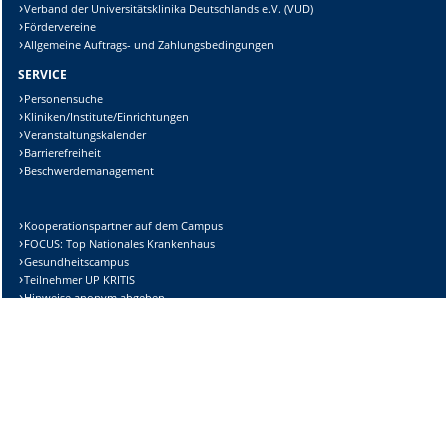
Verband der Universitätsklinika Deutschlands e.V. (VUD)
Fördervereine
Allgemeine Auftrags- und Zahlungsbedingungen
SERVICE
Personensuche
Kliniken/Institute/Einrichtungen
Veranstaltungskalender
Barrierefreiheit
Beschwerdemanagement
Kooperationspartner auf dem Campus
FOCUS: Top Nationales Krankenhaus
Gesundheitscampus
Teilnehmer UP KRITIS
Hinweise anonym abgeben
DIESE SEITE
Vorlesen
Drucken
Permalink
Datenschutzerklärung der Universitätsmedizin Magdeburg