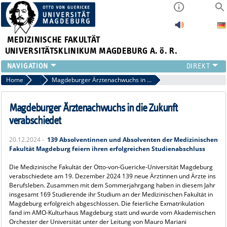
MEDIZINISCHE FAKULTÄT
UNIVERSITÄTSKLINIKUM MAGDEBURG A. ö. R.
INSTITUTE
Home
Archiv 2024
Magdeburger Ärztenachwuchs in die Zukunft verabschiedet
KLINIKEN
ZENTRALE EINRICHTUNGEN
Magdeburger Ärztenachwuchs in die Zukunft
FORSCHUNG
verabschiedet
PRESSE
20.12.2024 -
139 Absolventinnen und Absolventen der Medizinischen
ÜBER UNS
Fakultät Magdeburg feiern ihren erfolgreichen Studienabschluss
INTERNATIONAL
Die Medizinische Fakultät der Otto-von-Guericke-Universität Magdeburg
INTRANET
verabschiedete am 19. Dezember 2024 139 neue Ärztinnen und Ärzte ins
Berufsleben. Zusammen mit dem Sommerjahrgang haben in diesem Jahr
insgesamt 169 Studierende ihr Studium an der Medizinischen Fakultät in
Magdeburg erfolgreich abgeschlossen. Die feierliche Exmatrikulation
fand im AMO-Kulturhaus Magdeburg statt und wurde vom Akademischen
Orchester der Universität unter der Leitung von Mauro Mariani