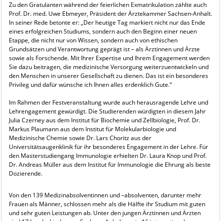
Zu den Gratulanten während der feierlichen Exmatrikulation zählte auch
Prof. Dr. med. Uwe Ebmeyer, Präsident der Ärztekammer Sachsen-Anhalt.
In seiner Rede betonte er: „Der heutige Tag markiert nicht nur das Ende
eines erfolgreichen Studiums, sondern auch den Beginn einer neuen
Etappe, die nicht nur von Wissen, sondern auch von ethischen
Grundsätzen und Verantwortung geprägt ist – als Ärztinnen und Ärzte
sowie als Forschende. Mit Ihrer Expertise und Ihrem Engagement werden
Sie dazu beitragen, die medizinische Versorgung weiterzuentwickeln und
den Menschen in unserer Gesellschaft zu dienen. Das ist ein besonderes
Privileg und dafür wünsche ich Ihnen alles erdenklich Gute.“
Im Rahmen der Festveranstaltung wurde auch herausragende Lehre und
Lehrengagement gewürdigt. Die Studierenden würdigten in diesem Jahr
Julia Czerney aus dem Institut für Biochemie und Zellbiologie, Prof. Dr.
Markus Plaumann aus dem Institut für Molekularbiologie und
Medizinische Chemie sowie Dr. Lars Choritz aus der
Universitätsaugenklinik für ihr besonderes Engagement in der Lehre. Für
den Masterstudiengang Immunologie erhielten Dr. Laura Knop und Prof.
Dr. Andreas Müller aus dem Institut für Immunologie die Ehrung als beste
Dozierende.
Von den 139 Medizinabsolventinnen und –absolventen, darunter mehr
Frauen als Männer, schlossen mehr als die Hälfte ihr Studium mit guten
und sehr guten Leistungen ab. Unter den jungen Ärztinnen und Ärzten