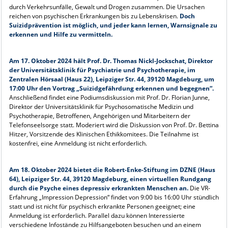
durch Verkehrsunfälle, Gewalt und Drogen zusammen. Die Ursachen
reichen von psychischen Erkrankungen bis zu Lebenskrisen.
Doch
Suizidprävention ist möglich, und jeder kann lernen, Warnsignale zu
erkennen und Hilfe zu vermitteln.
Am 17. Oktober 2024 hält Prof. Dr. Thomas Nickl-Jockschat, Direktor
der Universitätsklinik für Psychiatrie und Psychotherapie, im
Zentralen Hörsaal (Haus 22), Leipziger Str. 44, 39120 Magdeburg, um
17:00 Uhr den Vortrag „Suizidgefährdung erkennen und begegnen“.
Anschließend findet eine Podiumsdiskussion mit Prof. Dr. Florian Junne,
Direktor der Universitätsklinik für Psychosomatische Medizin und
Psychotherapie, Betroffenen, Angehörigen und Mitarbeitern der
Telefonseelsorge statt. Moderiert wird die Diskussion von Prof. Dr. Bettina
Hitzer, Vorsitzende des Klinischen Ethikkomitees. Die Teilnahme ist
kostenfrei, eine Anmeldung ist nicht erforderlich.
Am 18. Oktober 2024 bietet die Robert-Enke-Stiftung im DZNE (Haus
64), Leipziger Str. 44, 39120 Magdeburg, einen virtuellen Rundgang
durch die Psyche eines depressiv erkrankten Menschen an.
Die VR-
Erfahrung „Impression Depression“ findet von 9:00 bis 16:00 Uhr stündlich
statt und ist nicht für psychisch erkrankte Personen geeignet; eine
Anmeldung ist erforderlich. Parallel dazu können Interessierte
verschiedene Infostände zu Hilfsangeboten besuchen und an einem