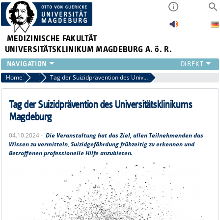
MEDIZINISCHE FAKULTÄT
UNIVERSITÄTSKLINIKUM MAGDEBURG A. ö. R.
INSTITUTE
Home
Archiv 2024
Tag der Suizidprävention des Universitätsklinikums Magdeburg
KLINIKEN
ZENTRALE EINRICHTUNGEN
Tag der Suizidprävention des Universitätsklinikums
FORSCHUNG
Magdeburg
PRESSE
04.10.2024 -
Die Veranstaltung hat das Ziel, allen Teilnehmenden das
ÜBER UNS
Wissen zu vermitteln, Suizidgefährdung frühzeitig zu erkennen und
INTERNATIONAL
Betroffenen professionelle Hilfe anzubieten.
INTRANET