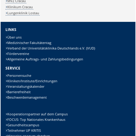
MVZ Cracau
Klinikum Cracau
Lungenklinik Lostau
LINKS
Über uns
Medizinischer Fakultätentag
Verband der Universitätsklinika Deutschlands e.V. (VUD)
Fördervereine
Allgemeine Auftrags- und Zahlungsbedingungen
SERVICE
Personensuche
Kliniken/Institute/Einrichtungen
Veranstaltungskalender
Barrierefreiheit
Beschwerdemanagement
Kooperationspartner auf dem Campus
FOCUS: Top Nationales Krankenhaus
Gesundheitscampus
Teilnehmer UP KRITIS
Hinweise anonym abgeben